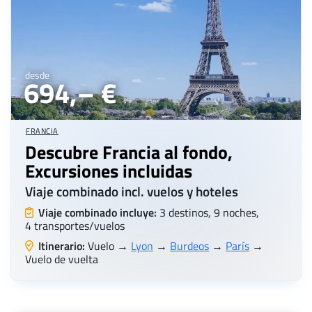
desde
694,– €
FRANCIA
Descubre Francia al fondo,
Excursiones incluidas
Viaje combinado incl. vuelos y hoteles
Viaje combinado incluye:
3 destinos, 9 noches,
4 transportes/vuelos
Itinerario:
Vuelo →
Lyon
→
Burdeos
→
París
→
Vuelo de vuelta