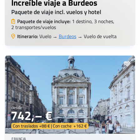
Increíble viaje a Burdeos
Paquete de viaje incl. vuelos y hotel
Paquete de viaje incluye:
1 destino, 3 noches,
2 transportes/vuelos
Itinerario:
Vuelo →
Burdeos
→ Vuelo de vuelta
desde
742,– €
Con traslados +88 € | Con coche +162 €
FRANCIA