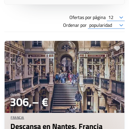
Ofertas por página
Ordenar por
desde
306,– €
FRANCIA
Descansa en Nantes, Francia