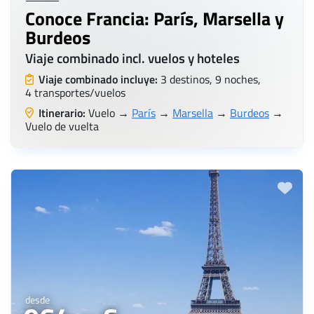
Conoce Francia: París, Marsella y
Burdeos
Viaje combinado incl. vuelos y hoteles
Viaje combinado incluye:
3 destinos, 9 noches,
4 transportes/vuelos
Itinerario:
Vuelo →
París
→
Marsella
→
Burdeos
→
Vuelo de vuelta
desde