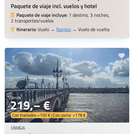
Paquete de viaje incl. vuelos y hotel
Paquete de viaje incluye:
1 destino, 3 noches,
2 transportes/vuelos
Itinerario:
Vuelo →
Nantes
→ Vuelo de vuelta
desde
219,– €
Con traslados +150 € | Con coche +178 €
FRANCIA