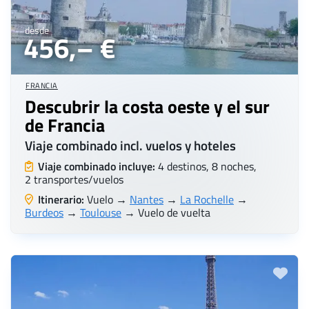
desde
456,– €
FRANCIA
Descubrir la costa oeste y el sur
de Francia
Viaje combinado incl. vuelos y hoteles
Viaje combinado incluye:
4 destinos, 8 noches,
2 transportes/vuelos
Itinerario:
Vuelo →
Nantes
→
La Rochelle
→
Burdeos
→
Toulouse
→ Vuelo de vuelta