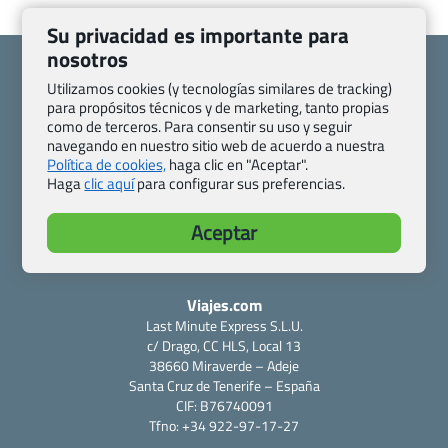
Su privacidad es importante para
nosotros
Utilizamos cookies (y tecnologías similares de tracking)
para propósitos técnicos y de marketing, tanto propias
como de terceros. Para consentir su uso y seguir
Quienes somos
Contacto
navegando en nuestro sitio web de acuerdo a nuestra
Pasaporte, Visado, Salud y otras disposiciones específicas
Política de cookies,
haga clic en "Aceptar".
Haga
clic aquí
para configurar sus preferencias.
Blog de Viajes.com
Registro de agencias
Preguntas frecuentes
Condiciones generales
Aceptar
Política de privacidad y cookies
Transparencia
Todas las páginas – sitemap
Viajes.com
Last Minute Express S.L.U.
c/ Drago, CC HLS, Local 13
38660 Miraverde – Adeje
Santa Cruz de Tenerife – España
CIF: B76740091
Tfno: +34 922-97-17-27