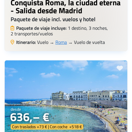
Conquista Roma, la ciudad eterna
- Salida desde Madrid
Paquete de viaje incl. vuelos y hotel
Paquete de viaje incluye:
1 destino, 3 noches,
2 transportes/vuelos
Itinerario:
Vuelo →
Roma
→ Vuelo de vuelta
desde
636,– €
Con traslados +73 € | Con coche +518 €