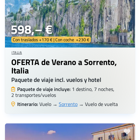
desde
598,– €
Con traslados +170 € | Con coche +230 €
ITALIA
OFERTA de Verano a Sorrento,
Italia
Paquete de viaje incl. vuelos y hotel
Paquete de viaje incluye:
1 destino, 7 noches,
2 transportes/vuelos
Itinerario:
Vuelo →
Sorrento
→ Vuelo de vuelta