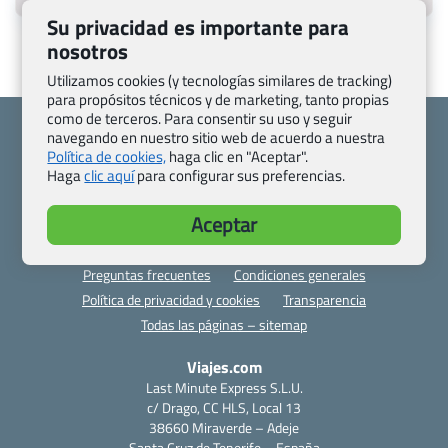
Su privacidad es importante para
nosotros
Utilizamos cookies (y tecnologías similares de tracking)
para propósitos técnicos y de marketing, tanto propias
como de terceros. Para consentir su uso y seguir
navegando en nuestro sitio web de acuerdo a nuestra
Política de cookies,
haga clic en "Aceptar".
Haga
clic aquí
para configurar sus preferencias.
Quienes somos
Contacto
Aceptar
Pasaporte, Visado, Salud y otras disposiciones específicas
Blog de Viajes.com
Registro de agencias
Preguntas frecuentes
Condiciones generales
Política de privacidad y cookies
Transparencia
Todas las páginas – sitemap
Viajes.com
Last Minute Express S.L.U.
c/ Drago, CC HLS, Local 13
38660 Miraverde – Adeje
Santa Cruz de Tenerife – España