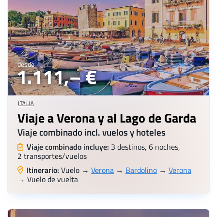
desde
1.111,– €
ITALIA
Viaje a Verona y al Lago de Garda
Viaje combinado incl. vuelos y hoteles
Viaje combinado incluye:
3 destinos, 6 noches,
2 transportes/vuelos
Itinerario:
Vuelo →
Verona
→
Bardolino
→
Verona
→ Vuelo de vuelta