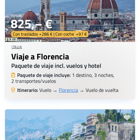
desde
825,– €
Con traslados +286 € | Con coche +97 €
ITALIA
Viaje a Florencia
Paquete de viaje incl. vuelos y hotel
Paquete de viaje incluye:
1 destino, 3 noches,
2 transportes/vuelos
Itinerario:
Vuelo →
Florencia
→ Vuelo de vuelta