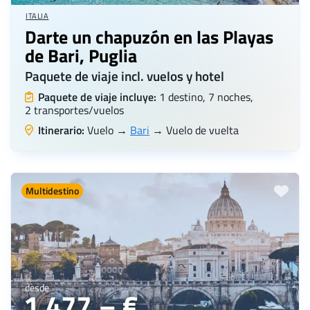
ITALIA
Darte un chapuzón en las Playas
de Bari, Puglia
Paquete de viaje incl. vuelos y hotel
Paquete de viaje incluye:
1 destino, 7 noches,
2 transportes/vuelos
Itinerario:
Vuelo →
Bari
→ Vuelo de vuelta
Multidestino
desde
1.477,– €