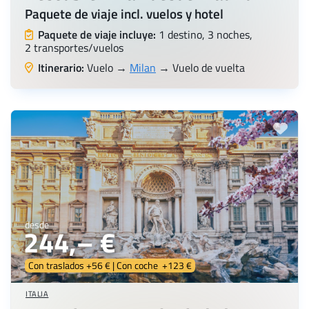
Paquete de viaje incl. vuelos y hotel
Paquete de viaje incluye:
1 destino, 3 noches,
2 transportes/vuelos
Itinerario:
Vuelo →
Milan
→ Vuelo de vuelta
desde
244,– €
Con traslados +56 € | Con coche +123 €
ITALIA