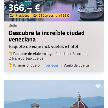
desde
366,– €
Con traslados +124 € | Con coche +159 €
ITALIA
Descubre la increíble ciudad
veneciana
Paquete de viaje incl. vuelos y hotel
Paquete de viaje incluye:
1 destino, 3 noches,
2 transportes/vuelos
Itinerario:
Vuelo →
Venecia
→ Vuelo de vuelta