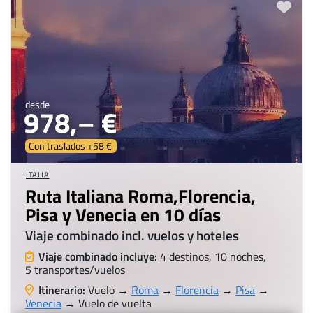
desde
978,– €
Con traslados +58 €
ITALIA
Ruta Italiana Roma,Florencia,
Pisa y Venecia en 10 días
Viaje combinado incl. vuelos y hoteles
Viaje combinado incluye:
4 destinos, 10 noches,
5 transportes/vuelos
Itinerario:
Vuelo →
Roma
→
Florencia
→
Pisa
→
Venecia
→ Vuelo de vuelta