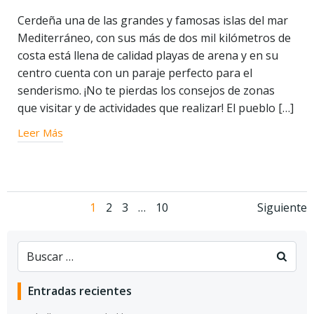
Cerdeña una de las grandes y famosas islas del mar
Mediterráneo, con sus más de dos mil kilómetros de
costa está llena de calidad playas de arena y en su
centro cuenta con un paraje perfecto para el
senderismo. ¡No te pierdas los consejos de zonas
que visitar y de actividades que realizar! El pueblo […]
Leer Más
Navegación
Navegación
Nav
Página
Página
Página
Página
1
2
3
…
10
Siguiente
de
de
de
entradas
entradas
entr
Entradas recientes