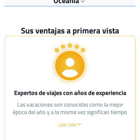
Oceanía
Sus ventajas a primera vista
Expertos de viajes con años de experiencia
Las vacaciones son conocidas como la mejor
época del año y a la misma vez significan tiempo
para viajar. Para que sus desplazamientos se
Leer más
conviertan en una memoria única e inolvidable y
para que siempre recuerde esto como buenos