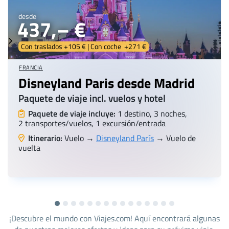
desde
437,– €
Con traslados +105 € | Con coche +271 €
FRANCIA
Disneyland Paris desde Madrid
Paquete de viaje incl. vuelos y hotel
Paquete de viaje incluye:
1 destino, 3 noches,
2 transportes/vuelos, 1 excursión/entrada
Itinerario:
Vuelo →
Disneyland París
→ Vuelo de
vuelta
¡Descubre el mundo con Viajes.com! Aquí encontrará algunas