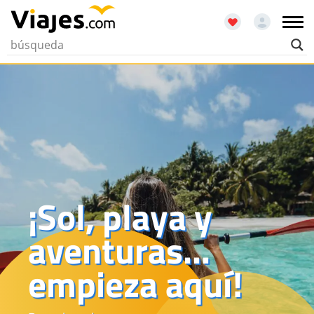
¡Sol, playa y
aventuras…
empieza aquí!