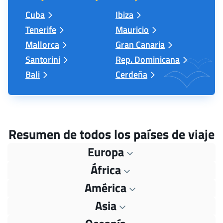
Cuba
Ibiza
Tenerife
Mauricio
Mallorca
Gran Canaria
Santorini
Rep. Dominicana
Bali
Cerdeña
Resumen de todos los países de viaje
Europa
África
América
Asia