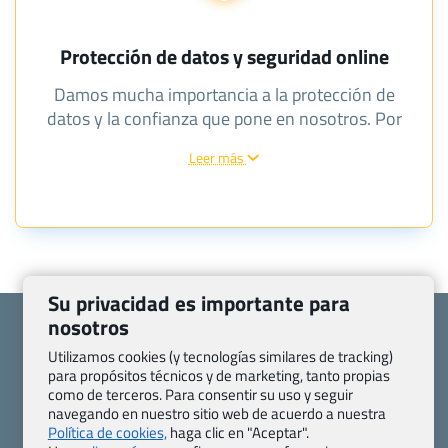
Protección de datos y seguridad online
Damos mucha importancia a la protección de
datos y la confianza que pone en nosotros. Por
esta razón, trabajamos con empresas verificadas y
Leer más
especializadas en este sector e implantamos
métodos y técnicas actuales para que sus datos
puedan guardarse y gestionarse con seguridad.
Su privacidad es importante para
nosotros
Utilizamos cookies (y tecnologías similares de tracking)
para propósitos técnicos y de marketing, tanto propias
como de terceros. Para consentir su uso y seguir
Quienes somos
Contacto
navegando en nuestro sitio web de acuerdo a nuestra
Pasaporte, Visado, Salud y otras disposiciones específicas
Política de cookies,
haga clic en "Aceptar".
Blog de Viajes.com
Registro de agencias