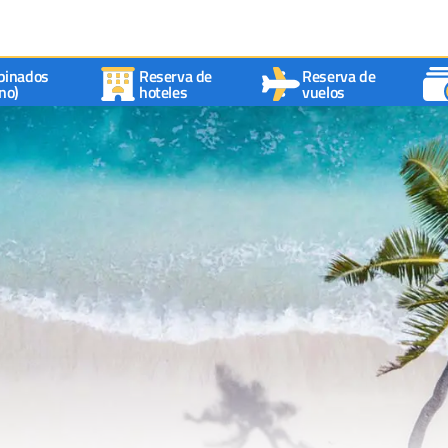
binados
Reserva de
Reserva de
no)
hoteles
vuelos