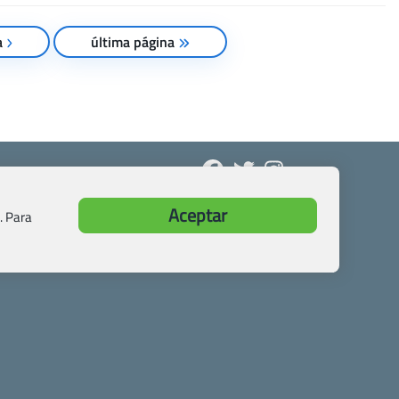
a
última página
Aceptar
. Para