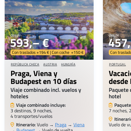
desde
desde
593,– €
457,
Con traslados +194 € | Con coche +150 €
Con traslad
REPÚBLICA CHECA
AUSTRIA
HUNGRÍA
PORTUGAL
Praga, Viena y
Vacaci
Budapest en 10 días
desde 
Viaje combinado incl. vuelos y
Paquete d
hoteles
hotel
Viaje combinado incluye:
Paquete 
3 destinos, 9 noches,
7 noches, 
4 transportes/vuelos
Itinerari
Itinerario:
Vuelo →
Praga
→
Viena
Vuelo de v
→
Budapest
→ Vuelo de vuelta