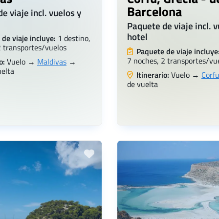
Barcelona
e viaje incl. vuelos y
Paquete de viaje incl. v
hotel
de viaje incluye:
1 destino,
2 transportes/vuelos
Paquete de viaje incluye
7 noches, 2 transportes/vu
o:
Vuelo →
Maldivas
→
uelta
Itinerario:
Vuelo →
Corf
de vuelta