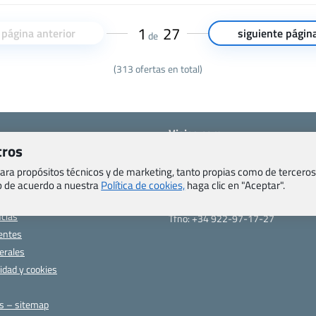
1
27
página anterior
siguiente págin
de
(313 ofertas en total)
Viajes.com
tros
Last Minute Express S.L.U.
c/ Drago, CC HLS, Local 13
o, Salud y otras disposiciones
 para propósitos técnicos y de marketing, tanto propias como de terceros
38660 Miraverde – Adeje
eb de acuerdo a nuestra
Política de cookies,
haga clic en "Aceptar".
Santa Cruz de Tenerife – España
om
CIF: B76740091
ncias
Tfno: +34 922-97-17-27
entes
erales
cidad y cookies
as – sitemap