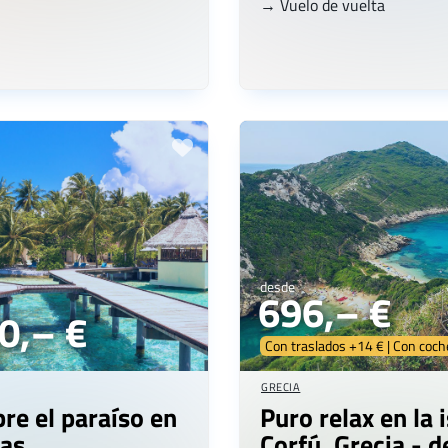
→ Vuelo de vuelta
desde
696,– €
0,– €
Con traslados +14 € | Con coc
GRECIA
re el paraíso en
Puro relax en la 
as
Corfú, Grecia - 