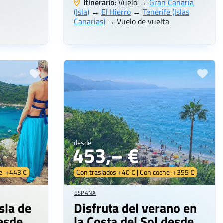
Itinerario:
Vuelo →
Gran Canaria
(Isla)
→
El Hierro
→
Tenerife (Islas
Canarias)
→ Vuelo de vuelta
desde
453,– €
he +443 €
Con traslados +40 € | Con coche +355 €
ESPAÑA
isla de
Disfruta del verano en
desde
la Costa del Sol desde