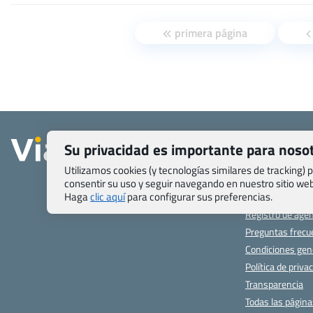
primera página
Quienes somos
Su privacidad es importante para noso
Contacto
Pasaporte, Visad
Utilizamos cookies (y tecnologías similares de tracking)
específicas
consentir su uso y seguir navegando en nuestro sitio w
Haga
clic aquí
para configurar sus preferencias.
Blog de Viajes.c
Registro de age
Preguntas frecu
Condiciones gen
Política de priva
Transparencia
Todas las págin