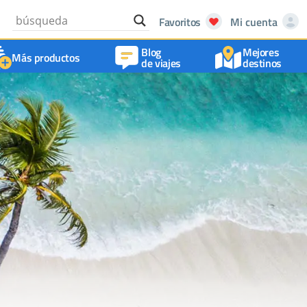
Favoritos
Mi cuenta
Blog
Mejores
Más productos
de viajes
destinos