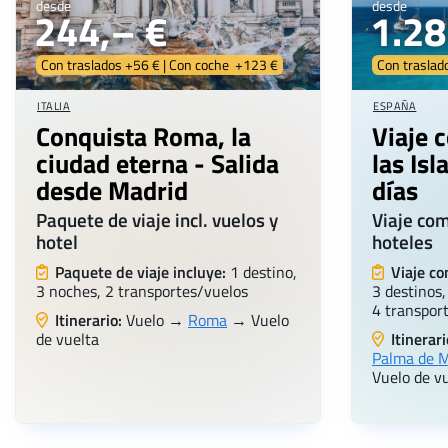
desde
desde
244,– €
1.28
Con traslados +56 € | Con coche +123 €
Con traslad
ITALIA
ESPAÑA
Conquista Roma, la
Viaje 
ciudad eterna - Salida
las Isl
desde Madrid
días
Paquete de viaje incl. vuelos y
Viaje com
hotel
hoteles
Paquete de viaje incluye:
1 destino,
Viaje co
3 noches, 2 transportes/vuelos
3 destinos,
4 transpor
Itinerario:
Vuelo →
Roma
→ Vuelo
de vuelta
Itinerari
Palma de M
Vuelo de v