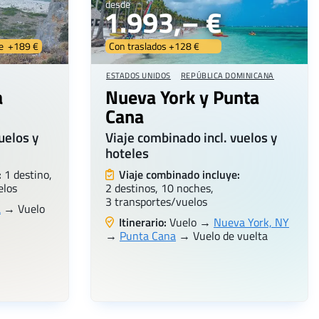
desde
1.993,– €
he +189 €
Con traslados +128 €
ESTADOS UNIDOS
REPÚBLICA DOMINICANA
a
Nueva York y Punta
Cana
uelos y
Viaje combinado incl. vuelos y
hoteles
:
1 destino,
Viaje combinado incluye:
elos
2 destinos, 10 noches,
3 transportes/vuelos
a
→ Vuelo
Itinerario:
Vuelo →
Nueva York, NY
→
Punta Cana
→ Vuelo de vuelta