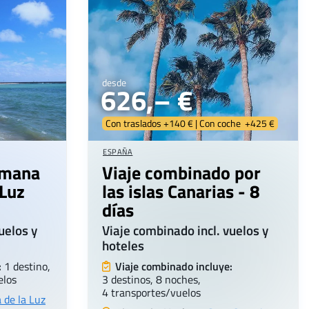
desde
626,– €
Con traslados +140 € | Con coche +425 €
ESPAÑA
emana
Viaje combinado por
 Luz
las islas Canarias - 8
días
uelos y
Viaje combinado incl. vuelos y
hoteles
:
1 destino,
Viaje combinado incluye:
elos
3 destinos, 8 noches,
4 transportes/vuelos
 de la Luz