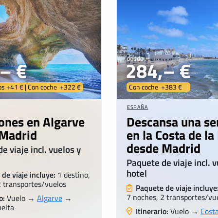
desde
– €
284,– €
os +41 € | Con coche +322 €
Con coche +383 €
ESPAÑA
ones en Algarve
Descansa una s
Madrid
en la Costa de la
desde Madrid
e viaje incl. vuelos y
Paquete de viaje incl. v
hotel
de viaje incluye:
1 destino,
2 transportes/vuelos
Paquete de viaje incluye
7 noches, 2 transportes/vu
o:
Vuelo →
Algarve
→
uelta
Itinerario:
Vuelo →
Costa