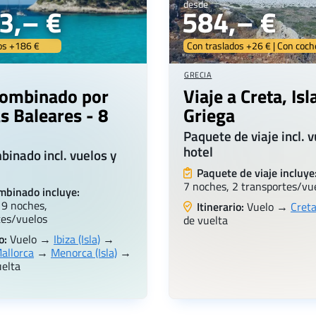
desde
3,– €
584,– €
os +186 €
Con traslados +26 € | Con coc
GRECIA
combinado por
Viaje a Creta, Isl
as Baleares - 8
Griega
Paquete de viaje incl. v
hotel
binado incl. vuelos y
Paquete de viaje incluye
7 noches, 2 transportes/vu
mbinado incluye:
 9 noches,
Itinerario:
Vuelo →
Cret
tes/vuelos
de vuelta
o:
Vuelo →
Ibiza (Isla)
→
allorca
→
Menorca (Isla)
→
uelta