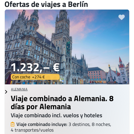
Ofertas de viajes a Berlín
desde
1.232,– €
Con coche +274 €
ALEMANIA
Viaje combinado a Alemania. 8
días por Alemania
Viaje combinado incl. vuelos y hoteles
Viaje combinado incluye:
3 destinos, 8 noches,
4 transportes/vuelos