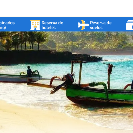
binados
Reserva de
Reserva de
no)
hoteles
vuelos