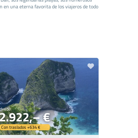
n en una eterna favorita de los viajeros de todo
desde
2.922,– €
Con traslados +634 €