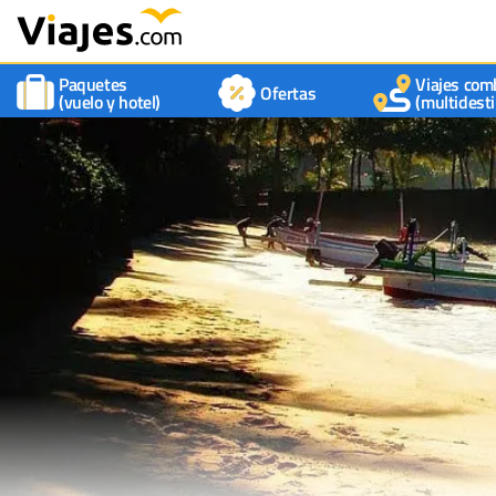
Paquetes
Viajes com
Ofertas
(vuelo y hotel)
(multidesti