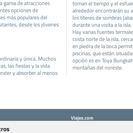
na gama de atracciones
toman el tiempo y el esfue
dantes opciones de
alrededor encontrarán su vi
res más populares del
los títeres de sombras (ali
sitantes, desde los jóvenes
durante una visita a la isla.
Hay varias fuentes termales
costa norte de la isla, cerc
en piedra de la boca permit
piscinas, que están situad
aordinaria y única. Muchos
opción es en Toya Bungkah, a
s, las fiestas y la vida
montañas del noreste.
ender y absorber al menos
Viajes.com
Last Minute Express S.L.U.
tros
c/ Drago, CC HLS, Local 13