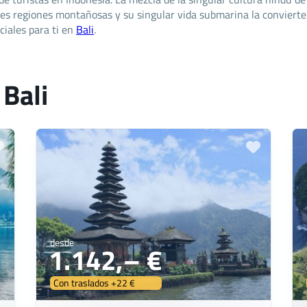
ares regiones montañosas y su singular vida submarina la convierte
ciales para ti en
Bali
.
 Bali
desde
1.142,– €
Con traslados +22 €