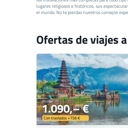
lugares religiosos e históricos, sus espectacul
el mundo. No te pierdas nuestros consejos espe
Ofertas de viajes a
desde
1.090,– €
Con traslados +156 €