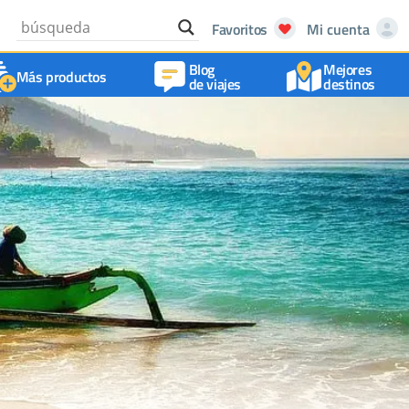
Favoritos
Mi cuenta
Blog
Mejores
Más productos
de viajes
destinos