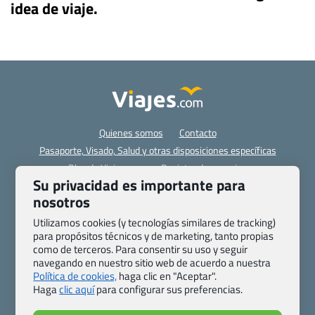
idea de viaje.
Quienes somos
Contacto
Pasaporte, Visado, Salud y otras disposiciones específicas
Blog de Viajes.com
Registro de agencias
Su privacidad es importante para
Preguntas frecuentes
Condiciones generales
nosotros
Política de privacidad y cookies
Transparencia
Todas las páginas – sitemap
Utilizamos cookies (y tecnologías similares de tracking)
para propósitos técnicos y de marketing, tanto propias
como de terceros. Para consentir su uso y seguir
Viajes.com
navegando en nuestro sitio web de acuerdo a nuestra
Last Minute Express S.L.U.
Política de cookies,
haga clic en "Aceptar".
c/ Drago, CC HLS, Local 13
Haga
clic aquí
para configurar sus preferencias.
38660 Miraverde – Adeje
Santa Cruz de Tenerife – España