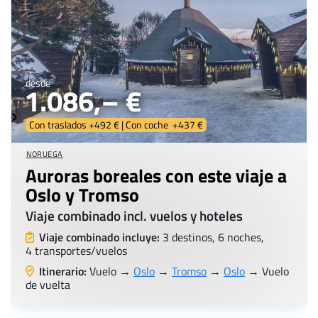
desde
1.086,– €
Con traslados +492 € | Con coche +437 €
NORUEGA
Auroras boreales con este viaje a
Oslo y Tromso
Viaje combinado incl. vuelos y hoteles
Viaje combinado incluye:
3 destinos, 6 noches,
4 transportes/vuelos
Itinerario:
Vuelo →
Oslo
→
Tromso
→
Oslo
→ Vuelo
de vuelta