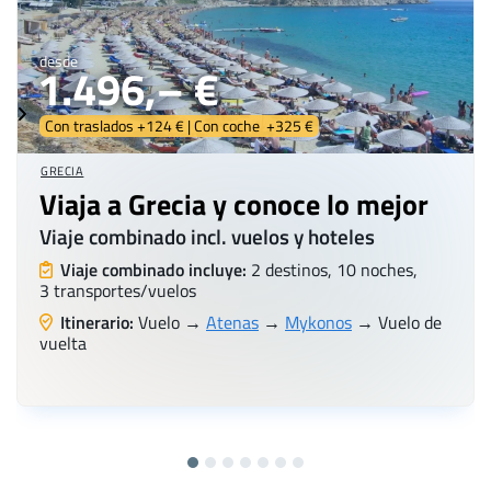
desde
1.496,– €
Con traslados +124 € | Con coche +325 €
GRECIA
Viaja a Grecia y conoce lo mejor
Viaje combinado incl. vuelos y hoteles
Viaje combinado incluye:
2 destinos, 10 noches,
3 transportes/vuelos
Itinerario:
Vuelo →
Atenas
→
Mykonos
→ Vuelo de
vuelta