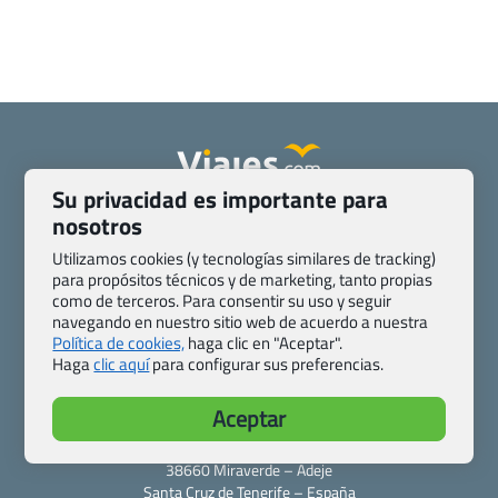
Su privacidad es importante para
Quienes somos
Contacto
nosotros
Pasaporte, Visado, Salud y otras disposiciones específicas
Utilizamos cookies (y tecnologías similares de tracking)
Blog de Viajes.com
Registro de agencias
para propósitos técnicos y de marketing, tanto propias
Preguntas frecuentes
Condiciones generales
como de terceros. Para consentir su uso y seguir
navegando en nuestro sitio web de acuerdo a nuestra
Política de privacidad y cookies
Transparencia
Política de cookies,
haga clic en "Aceptar".
Todas las páginas – sitemap
Haga
clic aquí
para configurar sus preferencias.
Viajes.com
Aceptar
Last Minute Express S.L.U.
c/ Drago, CC HLS, Local 13
38660 Miraverde – Adeje
Santa Cruz de Tenerife – España