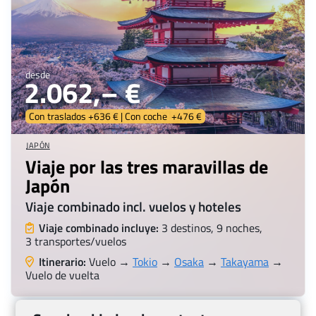
desde
2.062,– €
Con traslados +636 € | Con coche +476 €
JAPÓN
Viaje por las tres maravillas de
Japón
Viaje combinado incl. vuelos y hoteles
Viaje combinado incluye:
3 destinos, 9 noches,
3 transportes/vuelos
Itinerario:
Vuelo →
Tokio
→
Osaka
→
Takayama
→
Vuelo de vuelta