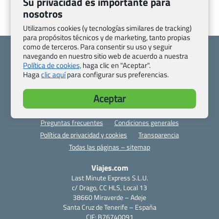
Su privacidad es importante para
nosotros
Utilizamos cookies (y tecnologías similares de tracking)
para propósitos técnicos y de marketing, tanto propias
como de terceros. Para consentir su uso y seguir
navegando en nuestro sitio web de acuerdo a nuestra
Política de cookies,
haga clic en "Aceptar".
Haga
clic aquí
para configurar sus preferencias.
Quienes somos
Contacto
Aceptar
Pasaporte, Visado, Salud y otras disposiciones específicas
Blog de Viajes.com
Registro de agencias
Preguntas frecuentes
Condiciones generales
Política de privacidad y cookies
Transparencia
Todas las páginas – sitemap
Viajes.com
Last Minute Express S.L.U.
c/ Drago, CC HLS, Local 13
38660 Miraverde – Adeje
Santa Cruz de Tenerife – España
CIF: B76740091