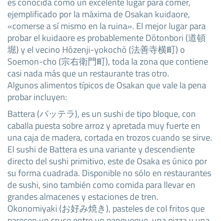
es conocida como un excelente lugar para comer,
ejemplificado por la máxima de Osakan kuidaore,
«comerse a sí mismo en la ruina». El mejor lugar para
probar el kuidaore es probablemente Dōtonbori (道頓
堀) y el vecino Hōzenji-yokochō (法善寺横町) o
Soemon-cho (宗右衛門町), toda la zona que contiene
casi nada más que un restaurante tras otro.
Algunos alimentos típicos de Osakan que vale la pena
probar incluyen:
Battera (バッテラ), es un sushi de tipo bloque, con
caballa puesta sobre arroz y apretada muy fuerte en
una caja de madera, cortada en trozos cuando se sirve.
El sushi de Battera es una variante y descendiente
directo del sushi primitivo, este de Osaka es único por
su forma cuadrada. Disponible no sólo en restaurantes
de sushi, sino también como comida para llevar en
grandes almacenes y estaciones de tren.
Okonomiyaki (お好み焼き), pasteles de col fritos que
parecen un cruce entre un panqueque, una pizza y una