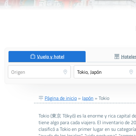
Vuelo y hotel
Hotele
Página de inicio
»
Japón
»
Tokio
Tokio (東京 Tōkyō) es la enorme y rica capital de
tiene algo para cada viajero. El inventario de 
clasificó a Tokio en primer lugar en su categorí
"ayuda de los locales", "vida nocturna", "compras"