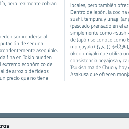
 día, pero realmente cobran
locales, pero también ofrec
Dentro de Japón, la cocina 
sushi, tempura y unagi (ang
(pescado prensado en el a
simplemente como «sushi», 
pueden sorprenderse al
de Japón se conoce como Ed
eputación de ser una
monjayaki (もんじゃ焼き), una 
rprendentemente asequible.
okonomiyaki que utiliza un
da fina en Tokio pueden
consistencia pegajosa y car
el extremo económico del
Tsukishima de Chuo y hoy 
cal de arroz o de fideos
Asakusa que ofrecen monj
 un precio que no tiene
Viajes.com
tros
Last Minute Express S.L.U.