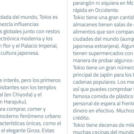
parangón ni siquiera en M
rápida en Occidente.
lada del mundo, Tokio es
Tokio tiene una gran canti
ezcla influencias
almacenes tienen salas de
s globales junto con restos
alimentos que son comparab
lectrónica moderna y los
ciudades del mundo (aunq
 flor y el Palacio Imperial,
japonesa extranjera). Algu
 cultura japonesa.
tienen supermercados con 
manera de probar algunos d
Tokio tiene un gran número
principal de Japón para lo
e interés, pero los primeros
cadenas populares. Los men
isitantes son los templos
así que puedes comprobar l
al (en Chiyoda) y el
famosa comida de plástico 
n Harajuku).
personal de espera al frent
ara comprar, comer y
dinero en efectivo. Muchos
l moderno fenómeno urbano
crédito.
acterísticas únicas, como el
Tokio tiene decenas de mil
el elegante Ginza. Estas
muchas cocinas del mundo,