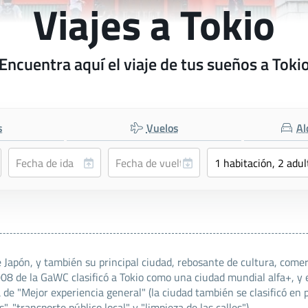
Viajes a Tokio
Encuentra aquí el viaje de tus sueños a Toki
s
Vuelos
Al
 Japón, y también su principal ciudad, rebosante de cultura, comer
2008 de la GaWC clasificó a Tokio como una ciudad mundial alfa+, y 
a de "Mejor experiencia general" (la ciudad también se clasificó en 
, "transporte público local" y "limpieza de las calles").