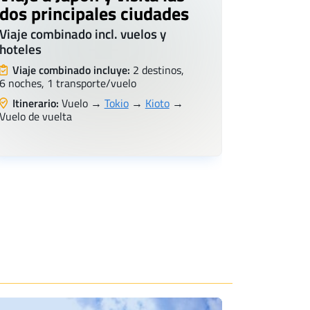
dos principales ciudades
y haga
snorke
Viaje combinado incl. vuelos y
hoteles
Viaje com
hoteles
Viaje combinado incluye:
2 destinos,
6 noches, 1 transporte/vuelo
Viaje co
10 noches,
Itinerario:
Vuelo →
Tokio
→
Kioto
→
Vuelo de vuelta
Itinerari
Vuelo de v