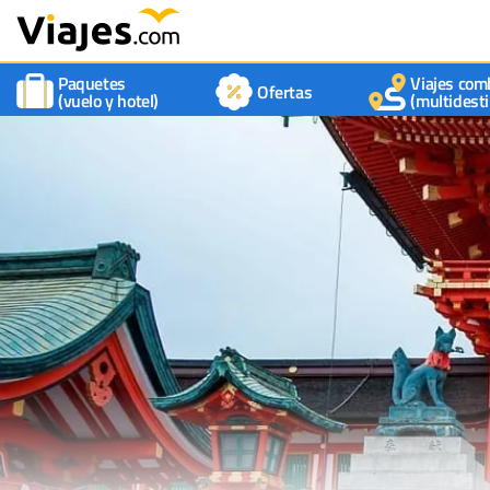
Paquetes
Viajes com
Ofertas
(vuelo y hotel)
(multidesti