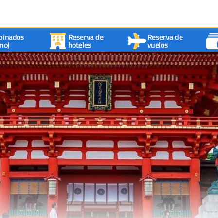
binados
Reserva de
Reserva de
no)
hoteles
vuelos