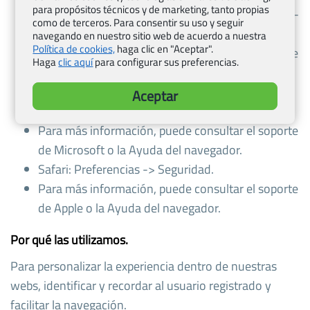
para propósitos técnicos y de marketing, tanto propias
Firefox: Herramientas -> Opciones -> Privacidad -
como de terceros. Para consentir su uso y seguir
> Historial -> Configuración Personalizada.
navegando en nuestro sitio web de acuerdo a nuestra
Política de cookies,
haga clic en "Aceptar".
Para más información, puede consultar el soporte
Haga
clic aquí
para configurar sus preferencias.
de Mozilla o la Ayuda del navegador.
Internet Explorer: Herramientas -> Opciones de
Aceptar
Internet -> Privacidad -> Configuración.
Para más información, puede consultar el soporte
de Microsoft o la Ayuda del navegador.
Safari: Preferencias -> Seguridad.
Para más información, puede consultar el soporte
de Apple o la Ayuda del navegador.
Por qué las utilizamos.
Para personalizar la experiencia dentro de nuestras
webs, identificar y recordar al usuario registrado y
facilitar la navegación.