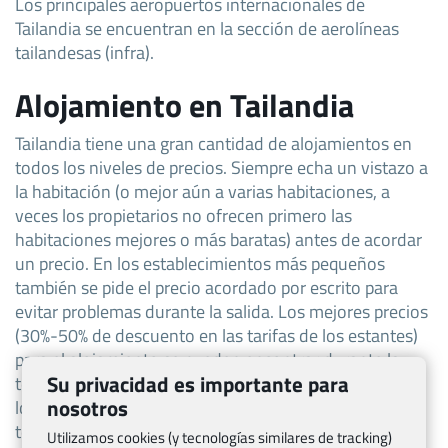
Los principales aeropuertos internacionales de
Tailandia se encuentran en la sección de aerolíneas
tailandesas (infra).
Alojamiento en Tailandia
Tailandia tiene una gran cantidad de alojamientos en
todos los niveles de precios. Siempre echa un vistazo a
la habitación (o mejor aún a varias habitaciones, a
veces los propietarios no ofrecen primero las
habitaciones mejores o más baratas) antes de acordar
un precio. En los establecimientos más pequeños
también se pide el precio acordado por escrito para
evitar problemas durante la salida. Los mejores precios
(30%-50% de descuento en las tarifas de los estantes)
para el alojamiento se pueden encontrar durante la
Su privacidad es importante para
temporada baja de Tailandia, que es de mayo a agosto,
nosotros
lo que no es sorprendente que también coincida con la
temporada de los monzones de la región. La
Utilizamos cookies (y tecnologías similares de tracking)