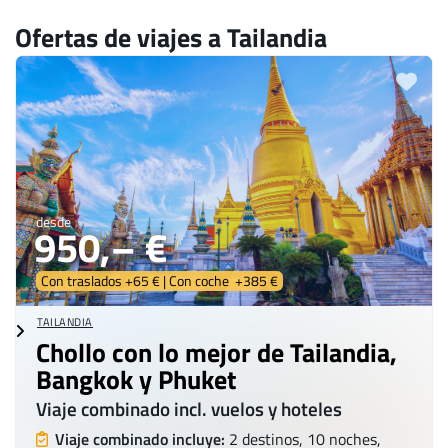
Ofertas de viajes a Tailandia
desde
950,– €
Con traslados +65 € | Con coche +385 €
TAILANDIA
Chollo con lo mejor de Tailandia,
Bangkok y Phuket
Viaje combinado incl. vuelos y hoteles
Viaje combinado incluye:
2 destinos, 10 noches,