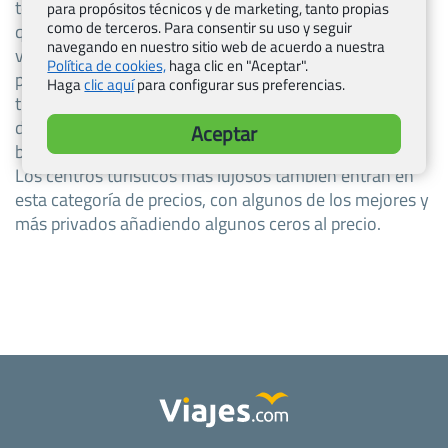
temporada alta es de diciembre a febrero. Los precios
para propósitos técnicos y de marketing, tanto propias
como de terceros. Para consentir su uso y seguir
que figuran en la lista son promedios para el país y
navegando en nuestro sitio web de acuerdo a nuestra
varían según la región y la temporada. En las ciudades
Política de cookies,
haga clic en "Aceptar".
provinciales más pequeñas no hay hoteles ni centros
Haga
clic aquí
para configurar sus preferencias.
turísticos de lujo, mientras que en las playas populares
de las islas puede resultar difícil encontrar algo más
Aceptar
barato que 300-400 baht incluso en temporada baja.
Los centros turísticos más lujosos también entran en
esta categoría de precios, con algunos de los mejores y
más privados añadiendo algunos ceros al precio.