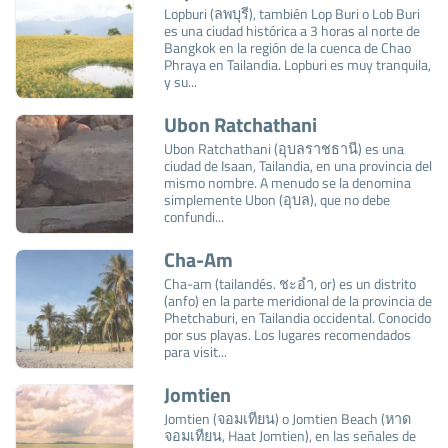
Lopburi (ลพบุรี), también Lop Buri o Lob Buri
es una ciudad histórica a 3 horas al norte de
Bangkok en la región de la cuenca de Chao
Phraya en Tailandia. Lopburi es muy tranquila,
y su...
Ubon Ratchathani
Ubon Ratchathani (อุบลราชธานี) es una
ciudad de Isaan, Tailandia, en una provincia del
mismo nombre. A menudo se la denomina
simplemente Ubon (อุบล), que no debe
confundi...
Cha-Am
Cha-am (tailandés. ชะอำ, or) es un distrito
(anfo) en la parte meridional de la provincia de
Phetchaburi, en Tailandia occidental. Conocido
por sus playas. Los lugares recomendados
para visit...
Jomtien
Jomtien (จอมเทียน) o Jomtien Beach (หาด
จอมเทียน, Haat Jomtien), en las señales de