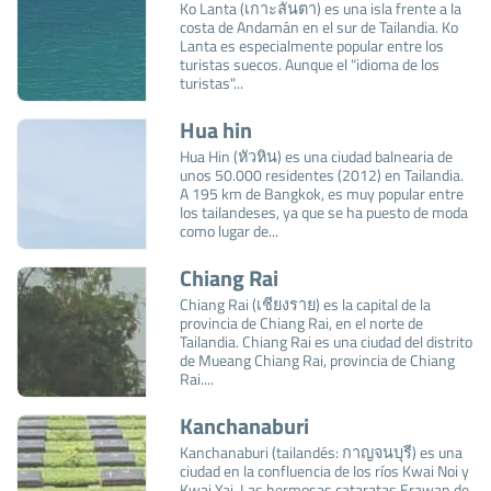
Ko Lanta (เกาะลันตา) es una isla frente a la
costa de Andamán en el sur de Tailandia. Ko
Lanta es especialmente popular entre los
turistas suecos. Aunque el "idioma de los
turistas"...
Hua hin
Hua Hin (หัวหิน) es una ciudad balnearia de
unos 50.000 residentes (2012) en Tailandia.
A 195 km de Bangkok, es muy popular entre
los tailandeses, ya que se ha puesto de moda
como lugar de...
Chiang Rai
Chiang Rai (เชียงราย) es la capital de la
provincia de Chiang Rai, en el norte de
Tailandia. Chiang Rai es una ciudad del distrito
de Mueang Chiang Rai, provincia de Chiang
Rai....
Kanchanaburi
Kanchanaburi (tailandés: กาญจนบุรี) es una
ciudad en la confluencia de los ríos Kwai Noi y
Kwai Yai. Las hermosas cataratas Erawan de