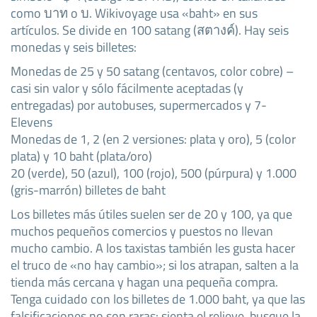
como บาท o บ. Wikivoyage usa «baht» en sus
artículos. Se divide en 100 satang (สตางค์). Hay seis
monedas y seis billetes:
Monedas de 25 y 50 satang (centavos, color cobre) –
casi sin valor y sólo fácilmente aceptadas (y
entregadas) por autobuses, supermercados y 7-
Elevens
Monedas de 1, 2 (en 2 versiones: plata y oro), 5 (color
plata) y 10 baht (plata/oro)
20 (verde), 50 (azul), 100 (rojo), 500 (púrpura) y 1.000
(gris-marrón) billetes de baht
Los billetes más útiles suelen ser de 20 y 100, ya que
muchos pequeños comercios y puestos no llevan
mucho cambio. A los taxistas también les gusta hacer
el truco de «no hay cambio»; si los atrapan, salten a la
tienda más cercana y hagan una pequeña compra.
Tenga cuidado con los billetes de 1.000 baht, ya que las
falsificaciones no son raras: sienta el relieve, busque la