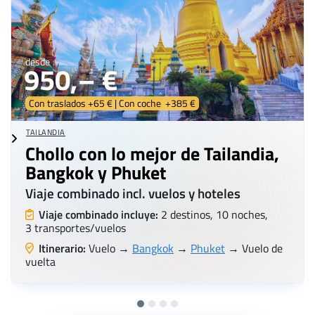
desde
950,– €
Con traslados +65 € | Con coche +385 €
TAILANDIA
Chollo con lo mejor de Tailandia,
Bangkok y Phuket
Viaje combinado incl. vuelos y hoteles
Viaje combinado incluye:
2 destinos, 10 noches,
3 transportes/vuelos
Itinerario:
Vuelo →
Bangkok
→
Phuket
→ Vuelo de
vuelta