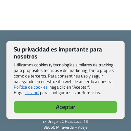
Su privacidad es importante para
nosotros
Quienes somos
Contacto
Utilizamos cookies (y tecnologías similares de tracking)
Pasaporte, Visado, Salud y otras disposiciones específicas
para propósitos técnicos y de marketing, tanto propias
Blog de Viajes.com
Registro de agencias
como de terceros. Para consentir su uso y seguir
navegando en nuestro sitio web de acuerdo a nuestra
Preguntas frecuentes
Condiciones generales
Política de cookies,
haga clic en "Aceptar".
Política de privacidad y cookies
Transparencia
Haga
clic aquí
para configurar sus preferencias.
Todas las páginas – sitemap
Aceptar
Viajes.com
Last Minute Express S.L.U.
c/ Drago, CC HLS, Local 13
38660 Miraverde – Adeje