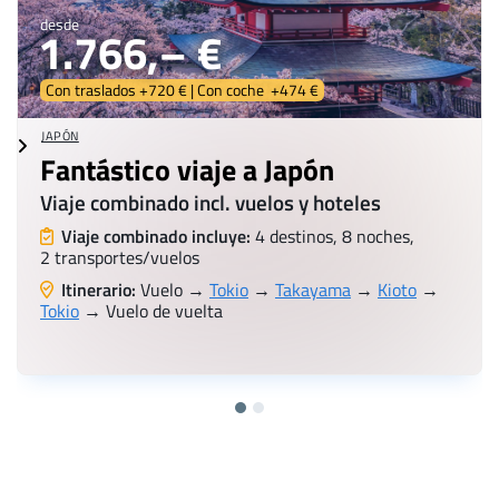
desde
1.766,– €
Con traslados +720 € | Con coche +474 €
JAPÓN
Fantástico viaje a Japón
Viaje combinado incl. vuelos y hoteles
Viaje combinado incluye:
4 destinos, 8 noches,
2 transportes/vuelos
Itinerario:
Vuelo →
Tokio
→
Takayama
→
Kioto
→
Tokio
→ Vuelo de vuelta