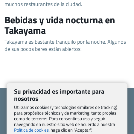
muchos restaurantes de la ciudad.
Bebidas y vida nocturna en
Takayama
Takayama es bastante tranquilo por la noche. Algunos
de sus pocos bares están abiertos.
Su privacidad es importante para
nosotros
Utilizamos cookies (y tecnologías similares de tracking)
para propósitos técnicos y de marketing, tanto propias
como de terceros. Para consentir su uso y seguir
Quienes somos
Contacto
navegando en nuestro sitio web de acuerdo a nuestra
Pasaporte, Visado, Salud y otras disposiciones específicas
Política de cookies,
haga clic en "Aceptar".
Blog de Viajes.com
Registro de agencias