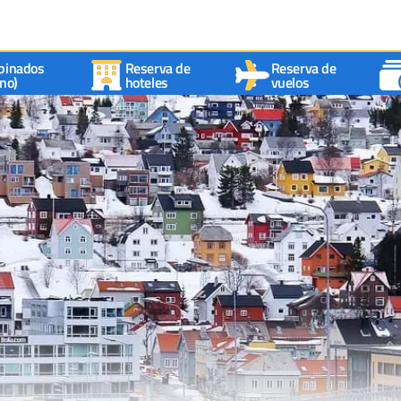
binados
Reserva de
Reserva de
no)
hoteles
vuelos