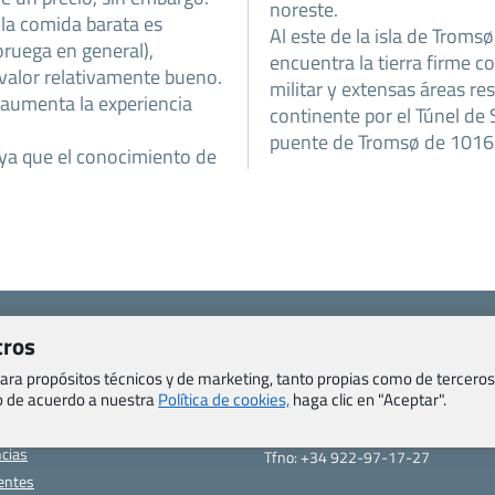
noreste.
la comida barata es
Al este de la isla de Tromsø
ruega en general),
encuentra la tierra firme co
 valor relativamente bueno.
militar y extensas áreas res
 aumenta la experiencia
continente por el Túnel de
puente de Tromsø de 1016 
 ya que el conocimiento de
Viajes.com
tros
Last Minute Express S.L.U.
c/ Drago, CC HLS, Local 13
 para propósitos técnicos y de marketing, tanto propias como de terceros
o, Salud y otras disposiciones
38660 Miraverde – Adeje
eb de acuerdo a nuestra
Política de cookies,
haga clic en "Aceptar".
Santa Cruz de Tenerife – España
om
CIF: B76740091
ncias
Tfno: +34 922-97-17-27
entes