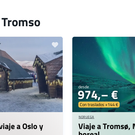
a Tromso
desde
974,– €
Con traslados +144 €
NORUEGA
iaje a Oslo y
Viaje a Tromsø, 
boreal