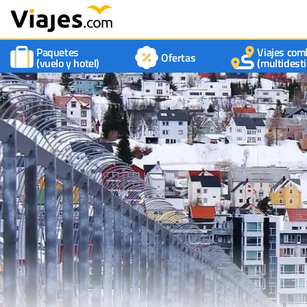
Paquetes
Viajes com
Ofertas
(vuelo y hotel)
(multidesti