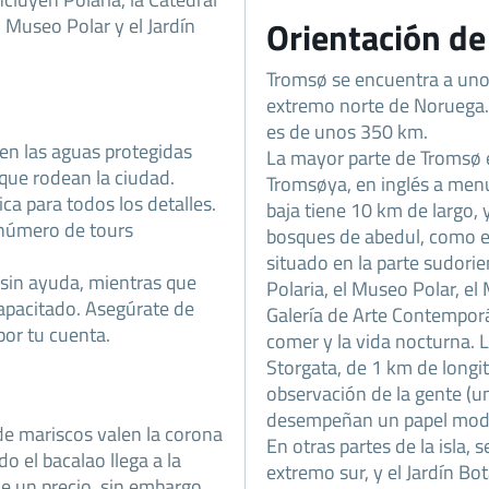
l Museo Polar y el Jardín
Orientación d
Tromsø se encuentra a unos
extremo norte de Noruega. L
es de unos 350 km.
 en las aguas protegidas
La mayor parte de Tromsø e
que rodean la ciudad.
Tromsøya, en inglés a menu
ica para todos los detalles.
baja tiene 10 km de largo, 
 número de tours
bosques de abedul, como el
situado en la parte sudorie
r sin ayuda, mientras que
Polaria, el Museo Polar, el
capacitado. Asegúrate de
Galería de Arte Contemporá
por tu cuenta.
comer y la vida nocturna. La
Storgata, de 1 km de longit
observación de la gente (un
desempeñan un papel mod
e mariscos valen la corona
En otras partes de la isla,
o el bacalao llega a la
extremo sur, y el Jardín Bo
e un precio, sin embargo.