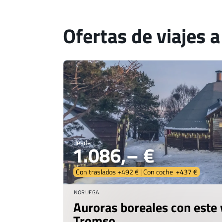
Ofertas de viajes 
desde
1.086,– €
Con traslados +492 € | Con coche +437 €
NORUEGA
Auroras boreales con este v
Tromso