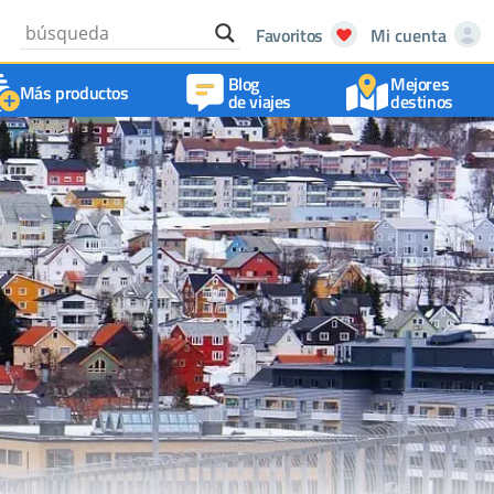
Favoritos
Mi cuenta
Blog
Mejores
Más productos
de viajes
destinos