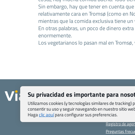
Sin embargo, hay que tener en cuenta que 
relativamente cara en Tromsø (como en No
mientras que la comida exclusiva tiene un
En otras palabras, un poco de dinero extra
enormemente.
Los vegetarianos lo pasan mal en Tromsø,
Quienes somos
Su privacidad es importante para noso
Contacto
Utilizamos cookies (y tecnologías similares de tracking)
Pasaporte, Visad
específicas
consentir su uso y seguir navegando en nuestro sitio w
Haga
clic aquí
para configurar sus preferencias.
Blog de Viajes.c
Registro de age
Preguntas frecu