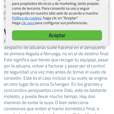
para propósitos técnicos y de marketing, tanto propias
algún tipo de identificación, el permiso de conducir y el
como de terceros. Para consentir su uso y seguir
pasaporte. Esto se debe a la naturaleza estricta de las
navegando en nuestro sitio web de acuerdo a nuestra
transacciones monetarias.
Política de cookies,
haga clic en "Aceptar".
Haga
clic aquí
para configurar sus preferencias.
Volar a Noruega
Aceptar
Fíjese que si tiene un vuelo de conexión nacional, el
despacho de aduanas suele hacerse en el aeropuerto
de primera llegada a Noruega, no en el de destino final.
Esto significa que tienes que recoger tu equipaje, pasar
por la aduana, volver a facturar y pasar por el control
de seguridad una vez más antes de tomar el vuelo de
conexión. Este es el caso incluso si su vuelo se origina
en otro lugar de la zona Schengen. En los grandes y
concurridos aeropuertos como Oslo, esto es bastante
molesto, y puede llevar mucho tiempo. Hay dos
maneras de evitar la suya: O bien selecciona
conexiones que eviten el tramo doméstico final, o