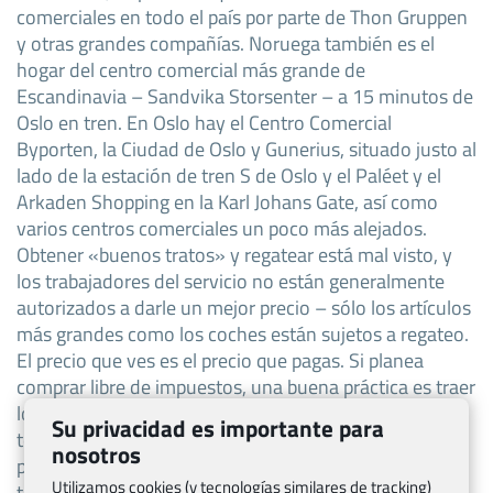
comerciales en todo el país por parte de Thon Gruppen
y otras grandes compañías. Noruega también es el
hogar del centro comercial más grande de
Escandinavia – Sandvika Storsenter – a 15 minutos de
Oslo en tren. En Oslo hay el Centro Comercial
Byporten, la Ciudad de Oslo y Gunerius, situado justo al
lado de la estación de tren S de Oslo y el Paléet y el
Arkaden Shopping en la Karl Johans Gate, así como
varios centros comerciales un poco más alejados.
Obtener «buenos tratos» y regatear está mal visto, y
los trabajadores del servicio no están generalmente
autorizados a darle un mejor precio – sólo los artículos
más grandes como los coches están sujetos a regateo.
El precio que ves es el precio que pagas. Si planea
comprar libre de impuestos, una buena práctica es traer
los formularios necesarios. La mayoría de las tiendas
Su privacidad es importante para
tendrán estos formularios a mano, pero es una buena
nosotros
precaución. Además, si paga con tarjeta de crédito,
Utilizamos cookies (y tecnologías similares de tracking)
tendrá que firmar el recibo, para lo cual necesitará