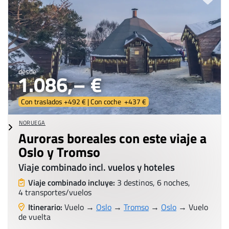
desde
1.086,– €
Con traslados +492 € | Con coche +437 €
NORUEGA
Auroras boreales con este viaje a
Oslo y Tromso
Viaje combinado incl. vuelos y hoteles
Viaje combinado incluye:
3 destinos, 6 noches,
4 transportes/vuelos
Itinerario:
Vuelo →
Oslo
→
Tromso
→
Oslo
→ Vuelo
de vuelta