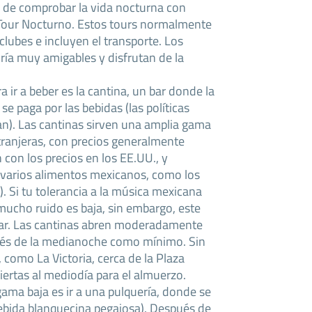
s de comprobar la vida nocturna con
Tour Nocturno. Estos tours normalmente
clubes e incluyen el transporte. Los
ía muy amigables y disfrutan de la
a ir a beber es la cantina, un bar donde la
se paga por las bebidas (las políticas
an). Las cantinas sirven una amplia gama
ranjeras, con precios generalmente
con los precios en los EE.UU., y
 varios alimentos mexicanos, como los
). Si tu tolerancia a la música mexicana
 mucho ruido es baja, sin embargo, este
ugar. Las cantinas abren moderadamente
ués de la medianoche como mínimo. Sin
 como La Victoria, cerca de la Plaza
iertas al mediodía para el almuerzo.
gama baja es ir a una pulquería, donde se
ebida blanquecina pegajosa). Después de