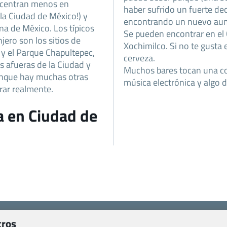
e centran menos en
haber sufrido un fuerte de
 la Ciudad de México!) y
encontrando un nuevo aume
ana de México. Los típicos
Se pueden encontrar en el 
njero son los sitios de
Xochimilco. Si no te gusta
o y el Parque Chapultepec,
cerveza.
as afueras de la Ciudad y
Muchos bares tocan una co
unque hay muchas otras
música electrónica y algo d
orar realmente.
a en Ciudad de
Viajes.com
tros
Last Minute Express S.L.U.