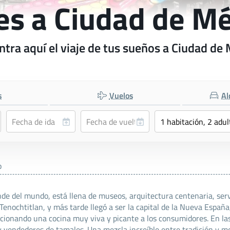
es a Ciudad de M
tra aquí el viaje de tus sueños a Ciudad de
s
Vuelos
Al
o
ande del mundo, está llena de museos, arquitectura centenaria, ser
 Tenochtitlan, y más tarde llegó a ser la capital de la Nueva Españ
rcionando una cocina muy viva y picante a los consumidores. En las
 y vendedores de tamales. Una mezcla increíble entre tradición y 