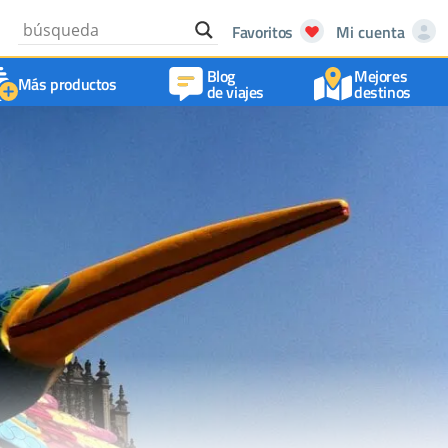
Favoritos
Mi cuenta
Blog
Mejores
Más productos
de viajes
destinos