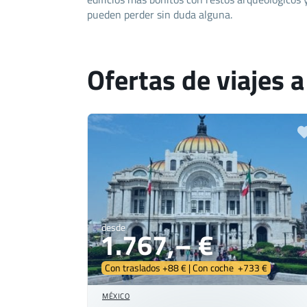
pueden perder sin duda alguna.
Ofertas de viajes 
desde
1.767,– €
Con traslados +88 € | Con coche +733 €
MÉXICO