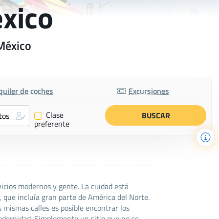
éxico
 México
quiler de coches
Excursiones
Clase
✔
preferente
vicios modernos y gente. La ciudad está
a, que incluía gran parte de América del Norte.
 mismas calles es posible encontrar los
modernidad. Simplemente un sitio que no se