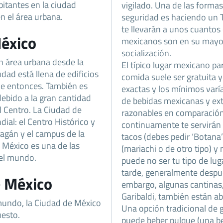
itantes en la ciudad
vigilado. Una de las forma
n el área urbana.
seguridad es haciendo un 
te llevarán a unos cuantos 
México
mexicanos son en su mayor
socialización.
n área urbana desde la
El típico lugar mexicano par
dad está llena de edificios
comida suele ser gratuita y 
sde entonces. También es
exactas y los mínimos varí
ebido a la gran cantidad
de bebidas mexicanas y ext
l Centro. La Ciudad de
razonables en comparación 
ial: el Centro Histórico y
continuamente te servirán
ragán y el campus de la
tacos (debes pedir ‘Botana’
 México es una de las
(mariachi o de otro tipo) y
el mundo.
puede no ser tu tipo de l
tarde, generalmente desp
e México
embargo, algunas cantinas,
Garibaldi, también están ab
undo, la Ciudad de México
Una opción tradicional de 
uesto.
puede beber pulque (una b