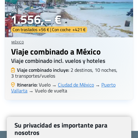
desde
1.556,– €
Con traslados +56 € | Con coche +421 €
MÉXICO
Viaje combinado a México
Viaje combinado incl. vuelos y hoteles
Viaje combinado incluye:
2 destinos, 10 noches,
3 transportes/vuelos
Itinerario:
Vuelo →
Ciudad de México
→
Puerto
Vallarta
→ Vuelo de vuelta
Su privacidad es importante para
nosotros