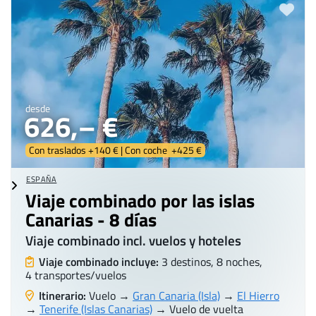
desde
626,– €
Con traslados +140 € | Con coche +425 €
ESPAÑA
Viaje combinado por las islas
Canarias - 8 días
Viaje combinado incl. vuelos y hoteles
Viaje combinado incluye:
3 destinos, 8 noches,
4 transportes/vuelos
Itinerario:
Vuelo →
Gran Canaria (Isla)
→
El Hierro
→
Tenerife (Islas Canarias)
→ Vuelo de vuelta