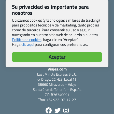
Su privacidad es importante para
nosotros
Utilizamos cookies (y tecnologías similares de tracking)
para propósitos técnicos y de marketing, tanto propias
Quienes somos
Contacto
como de terceros. Para consentir su uso y seguir
Pasaporte, Visado, Salud y otras disposiciones específicas
navegando en nuestro sitio web de acuerdo a nuestra
Blog de Viajes.com
Registro de agencias
Política de cookies,
haga clic en "Aceptar".
Haga
clic aquí
para configurar sus preferencias.
Preguntas frecuentes
Condiciones generales
Política de privacidad y cookies
Transparencia
Aceptar
Todas las páginas – sitemap
Viajes.com
Last Minute Express S.L.U.
c/ Drago, CC HLS, Local 13
38660 Miraverde – Adeje
Santa Cruz de Tenerife – España
CIF: B76740091
Tfno: +34 922-97-17-27