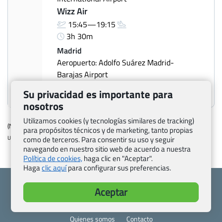
Wizz Air
15:45—19:15
3h 30m
Madrid
Aeropuerto: Adolfo Suárez Madrid-
Barajas Airport
Aeropuerto de ejemplo
Su privacidad es importante para
nosotros
Utilizamos cookies (y tecnologías similares de tracking)
(Número de oferta: 1000244)
para propósitos técnicos y de marketing, tanto propias
Ultima modificacion: 2026-07-07 12:45:48
como de terceros. Para consentir su uso y seguir
navegando en nuestro sitio web de acuerdo a nuestra
Política de cookies,
haga clic en "Aceptar".
Haga
clic aquí
para configurar sus preferencias.
Aceptar
Quienes somos
Contacto