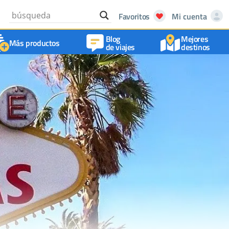
Favoritos
Mi cuenta
Blog
Mejores
Más productos
de viajes
destinos