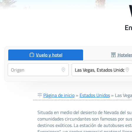
En
Vuelo y hotel
Hotele
Página de inicio
»
Estados Unidos
»
Las Veg
Situada en medio del desierto de Nevada del su
comunidades circundantes son famosas por sus
destinos exóticos. La estación de autobuses está
Experience", un centro comercial peatonal lleno