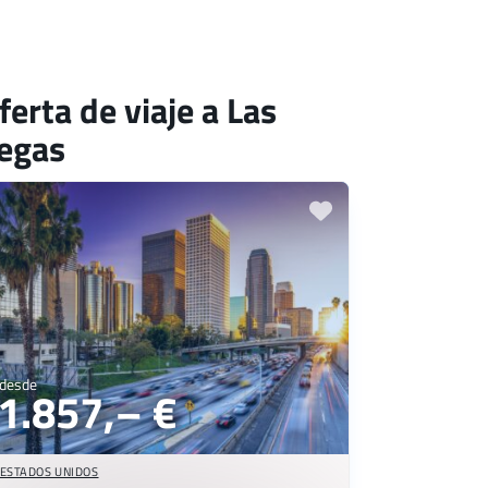
ferta de viaje a Las
egas
desde
1.857,– €
ESTADOS UNIDOS