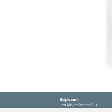
Viajes.com
Last Minute Express S.L.U.
c/ Drago, CC HLS, Local 13