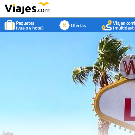
Paquetes
Viajes com
Ofertas
(vuelo y hotel)
(multidesti