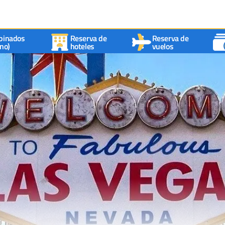
binados
Reserva de
Reserva de
no)
hoteles
vuelos