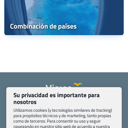
Combinación de países
Su privacidad es importante para
nosotros
Quienes somos
Contacto
Pasaporte, Visado, Salud y otras disposiciones específicas
Utilizamos cookies (y tecnologías similares de tracking)
para propósitos técnicos y de marketing, tanto propias
Blog de Viajes.com
Registro de agencias
como de terceros. Para consentir su uso y seguir
Preguntas frecuentes
Condiciones generales
navegando en nuestro sitio web de acuerdo a nuestra