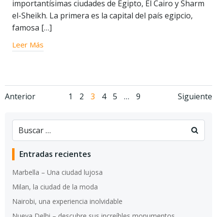
importantísimas ciudades de Egipto, El Cairo y Sharm
el-Sheikh. La primera es la capital del país egipcio,
famosa […]
Leer Más
Navegación
Navegación
Nav
Página
Página
Página
Página
Página
Página
Anterior
1
2
3
4
5
…
9
Siguiente
de
de
de
entradas
entradas
entr
Entradas recientes
Marbella – Una ciudad lujosa
Milan, la ciudad de la moda
Nairobi, una experiencia inolvidable
Nueva Delhi – descubre sus increíbles monumentos