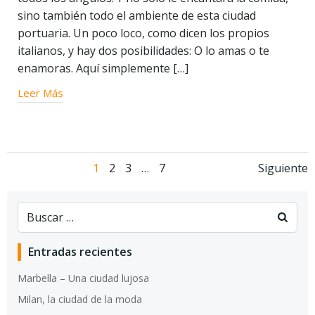
sino también todo el ambiente de esta ciudad
portuaria. Un poco loco, como dicen los propios
italianos, y hay dos posibilidades: O lo amas o te
enamoras. Aquí simplemente […]
Leer Más
Navegación
Navegación
Nav
Página
Página
Página
Página
1
2
3
…
7
Siguiente
de
de
de
entradas
entradas
entr
Entradas recientes
Marbella – Una ciudad lujosa
Milan, la ciudad de la moda