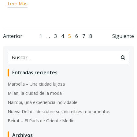
Leer Más
Navegación
Navegación
Nav
Página
Página
Página
Página
Página
Página
Página
Anterior
1
…
3
4
5
6
7
8
Siguiente
de
de
de
entradas
entradas
entr
Entradas recientes
Marbella – Una ciudad lujosa
Milan, la ciudad de la moda
Nairobi, una experiencia inolvidable
Nueva Delhi – descubre sus increíbles monumentos
Beirut – El París de Oriente Medio
Archivos