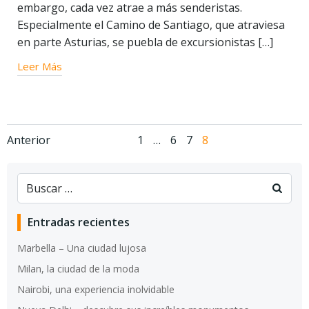
embargo, cada vez atrae a más senderistas.
Especialmente el Camino de Santiago, que atraviesa
en parte Asturias, se puebla de excursionistas […]
Leer Más
Navegación
Navegación
Página
Página
Página
Página
Anterior
1
…
6
7
8
de
de
entradas
entradas
Entradas recientes
Marbella – Una ciudad lujosa
Milan, la ciudad de la moda
Nairobi, una experiencia inolvidable