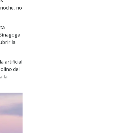
as
 noche, no
sta
 Sinagoga
brir la
 artificial
olino del
a la