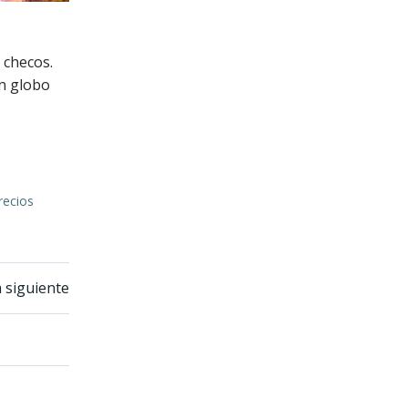
 checos.
en globo
recios
 siguiente