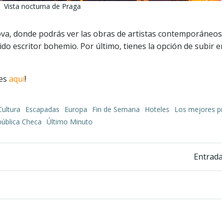
Vista nocturna de Praga
ova, donde podrás ver las obras de artistas contemporáneos
do escritor bohemio. Por último, tienes la opción de subir 
les
aquí
!
Cultura
Escapadas
Europa
Fin de Semana
Hoteles
Los mejores p
ública Checa
Último Minuto
Navegación
Entrada
de
entradas