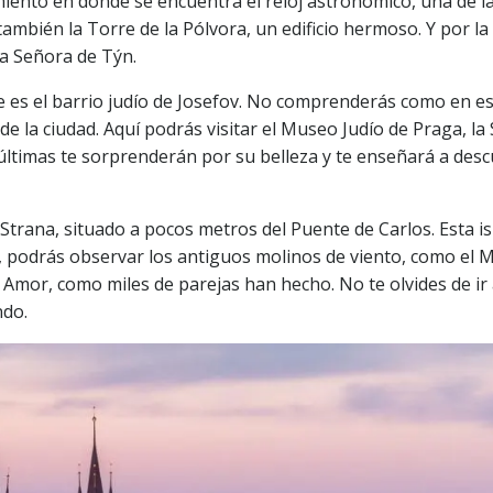
iento en donde se encuentra el reloj astronómico, una de l
mbién la Torre de la Pólvora, un edificio hermoso. Y por la
ra Señora de Týn.
 es el barrio judío de Josefov. No comprenderás como en e
e la ciudad. Aquí podrás visitar el Museo Judío de Praga, la
últimas te sorprenderán por su belleza y te enseñará a descu
Strana, situado a pocos metros del Puente de Carlos. Esta isla
podrás observar los antiguos molinos de viento, como el M
Amor, como miles de parejas han hecho. No te olvides de ir 
ndo.