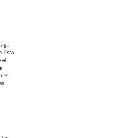
élago
o. Esta
 el
í
bles.
as