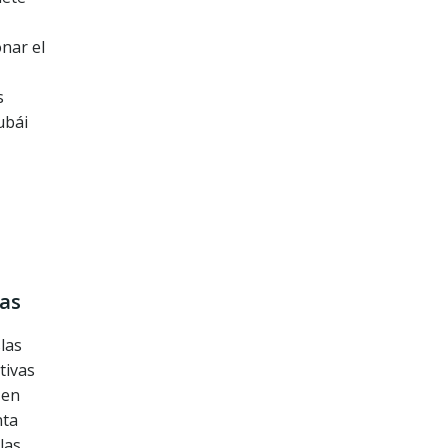
nar el
s
ubái
las
slas
tivas
 en
nta
las