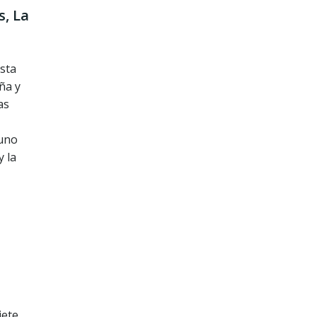
s, La
Esta
ña y
as
 uno
y la
iete