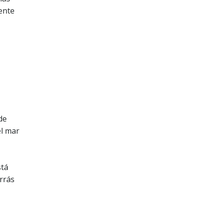
ente
de
el mar
stá
rrás