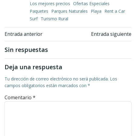
Los mejores precios
Ofertas Especiales
Paquetes
Parques Naturales
Playa
Rent a Car
Surf
Turismo Rural
Navegación
Navegación
Entrada anterior
Entrada siguiente
de
de
Sin respuestas
entradas
entradas
Deja una respuesta
Tu dirección de correo electrónico no será publicada.
Los
campos obligatorios están marcados con
*
Comentario
*