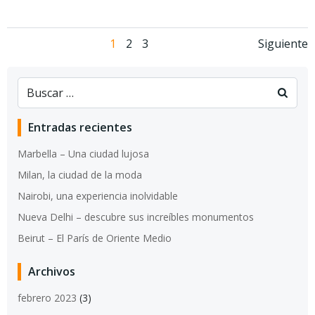
Navegación
Navegación
Nav
Página
Página
Página
1
2
3
Siguiente
de
de
de
entradas
entradas
entr
Entradas recientes
Marbella – Una ciudad lujosa
Milan, la ciudad de la moda
Nairobi, una experiencia inolvidable
Nueva Delhi – descubre sus increíbles monumentos
Beirut – El París de Oriente Medio
Archivos
febrero 2023
(3)