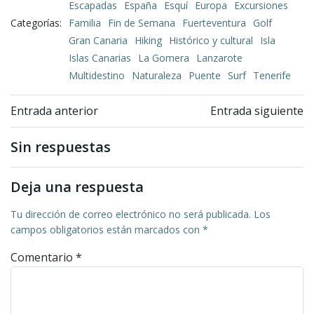
Escapadas
España
Esquí
Europa
Excursiones
Categorías:
Familia
Fin de Semana
Fuerteventura
Golf
Gran Canaria
Hiking
Histórico y cultural
Isla
Islas Canarias
La Gomera
Lanzarote
Multidestino
Naturaleza
Puente
Surf
Tenerife
Navegación
Navegación
Entrada anterior
Entrada siguiente
de
de
Sin respuestas
entradas
entradas
Deja una respuesta
Tu dirección de correo electrónico no será publicada.
Los
campos obligatorios están marcados con
*
Comentario
*