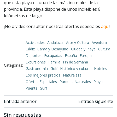
que esta playa es una de las más increíbles de la
provincia. Esta playa dispone de unos increíbles 6
kilómetros de largo.
¡No olvides consultar nuestras ofertas especiales
aquí
!
Actividades
Andalucía
Arte y Cultura
Aventura
Cádiz
Cama y Desayuno
Ciudad y Playa
Cultura
Deportes
Escapadas
España
Europa
Excursiones
Familia
Fin de Semana
Categorías:
Gastronomía
Golf
Histórico y cultural
Hoteles
Los mejores precios
Naturaleza
Ofertas Especiales
Parques Naturales
Playa
Puente
Surf
Navegación
Navegación
Entrada anterior
Entrada siguiente
de
de
Sin respuestas