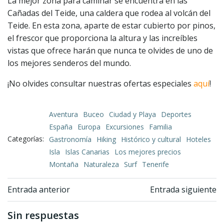
La mejor zona para caminar se encuentra en las
Cañadas del Teide, una caldera que rodea al volcán del
Teide. En esta zona, aparte de estar cubierto por pinos,
el frescor que proporciona la altura y las increíbles
vistas que ofrece harán que nunca te olvides de uno de
los mejores senderos del mundo.
¡No olvides consultar nuestras ofertas especiales
aquí
!
Aventura
Buceo
Ciudad y Playa
Deportes
España
Europa
Excursiones
Familia
Categorías:
Gastronomía
Hiking
Histórico y cultural
Hoteles
Isla
Islas Canarias
Los mejores precios
Montaña
Naturaleza
Surf
Tenerife
Navegación
Navegación
Entrada anterior
Entrada siguiente
de
de
Sin respuestas