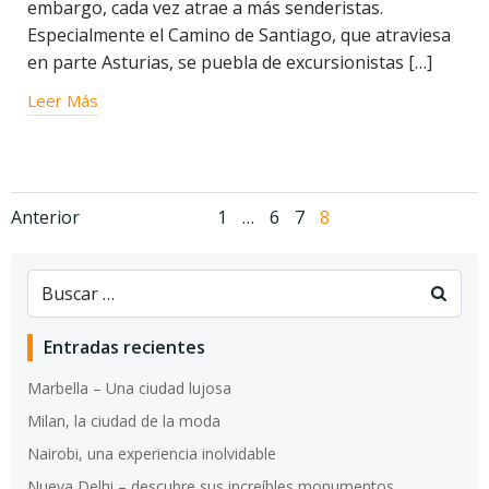
embargo, cada vez atrae a más senderistas.
Especialmente el Camino de Santiago, que atraviesa
en parte Asturias, se puebla de excursionistas […]
Leer Más
Navegación
Navegación
Página
Página
Página
Página
Anterior
1
…
6
7
8
de
de
entradas
entradas
Entradas recientes
Marbella – Una ciudad lujosa
Milan, la ciudad de la moda
Nairobi, una experiencia inolvidable
Nueva Delhi – descubre sus increíbles monumentos