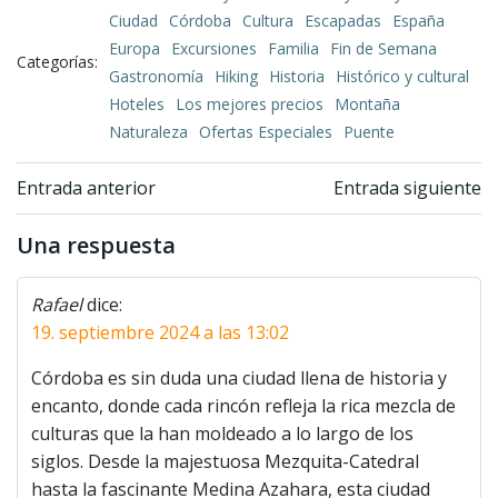
Ciudad
Córdoba
Cultura
Escapadas
España
Europa
Excursiones
Familia
Fin de Semana
Categorías:
Gastronomía
Hiking
Historia
Histórico y cultural
Hoteles
Los mejores precios
Montaña
Naturaleza
Ofertas Especiales
Puente
Navegación
Navegación
Entrada anterior
Entrada siguiente
de
de
Una respuesta
entradas
entradas
Rafael
dice:
19. septiembre 2024 a las 13:02
Córdoba es sin duda una ciudad llena de historia y
encanto, donde cada rincón refleja la rica mezcla de
culturas que la han moldeado a lo largo de los
siglos. Desde la majestuosa Mezquita-Catedral
hasta la fascinante Medina Azahara, esta ciudad