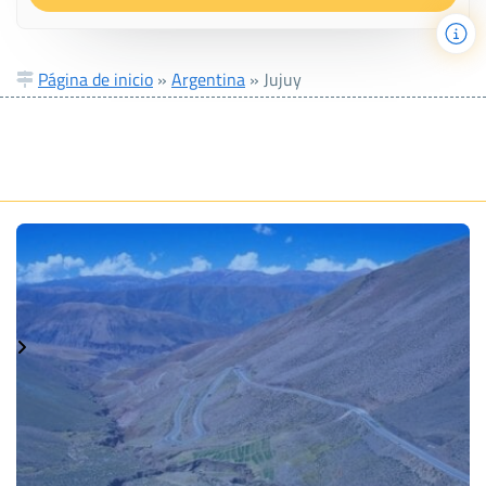
Página de inicio
»
Argentina
»
Jujuy