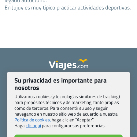
En Jujuy es muy típico practicar actividades deportivas.
Su privacidad es importante para
Quienes somos
Contacto
nosotros
Pasaporte, Visado, Salud y otras disposiciones específicas
Blog de Viajes.com
Registro de agencias
Utilizamos cookies (y tecnologías similares de tracking)
Preguntas frecuentes
Condiciones generales
para propósitos técnicos y de marketing, tanto propias
como de terceros. Para consentir su uso y seguir
Política de privacidad y cookies
Transparencia
navegando en nuestro sitio web de acuerdo a nuestra
Todas las páginas – sitemap
Política de cookies,
haga clic en "Aceptar".
Haga
clic aquí
para configurar sus preferencias.
Viajes.com
Last Minute Express S.L.U.