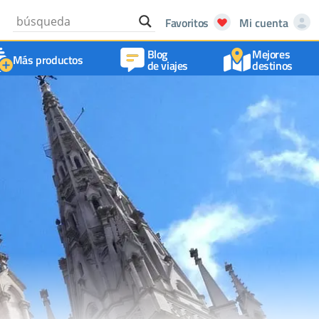
Favoritos
Mi cuenta
Blog
Mejores
Más productos
de viajes
destinos