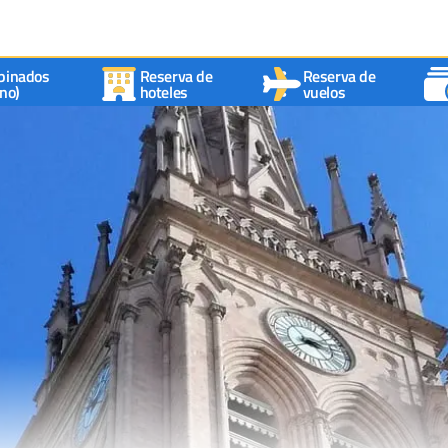
binados
Reserva de
Reserva de
no)
hoteles
vuelos