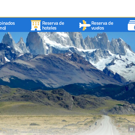
binados
Reserva de
Reserva de
no)
hoteles
vuelos