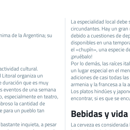
La especialidad local debe 
circundantes. Hay un gran 
ónima de la Argentina; su
debido a cuestiones de dep
disponibles en una tempor
el «chupín», una especie d
¡pruébalo!
Por lo demás, las raíces it
ctividad cultural.
un lugar especial en el me
 Litoral organiza un
adiciones de casi todas las
de duración que es muy
armenia y la francesa a la 
ros eventos de una semana
Los platos hindúes y japon
o, especialmente en teatro,
encontrar, si es que se enc
broso la cantidad de
e para un pueblo tan
Bebidas y vida
bastante inquieta, a pesar
La cerveza es considerada 