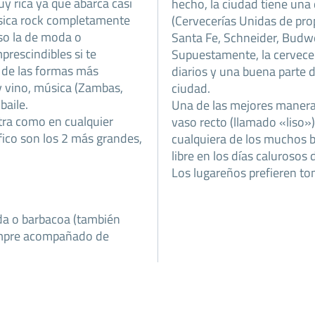
y rica ya que abarca casi
hecho, la ciudad tiene una 
úsica rock completamente
(Cervecerías Unidas de pro
uso la de moda o
Santa Fe, Schneider, Budw
prescindibles si te
Supuestamente, la cervecer
 de las formas más
diarios y una buena parte 
y vino, música (Zambas,
ciudad.
baile.
Una de las mejores maneras
tra como en cualquier
vaso recto (llamado «liso»
fico son los 2 más grandes,
cualquiera de los muchos b
libre en los días calurosos 
Los lugareños prefieren tom
da o barbacoa (también
empre acompañado de