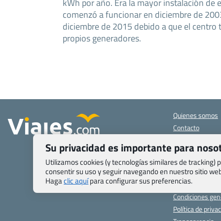
kWh por año. Era la mayor instalación de es
comenzó a funcionar en diciembre de 200
diciembre de 2015 debido a que el centro tu
propios generadores.
Quienes somos
Contacto
Pasaporte, Visad
Su privacidad es importante para noso
específicas
Blog de Viajes.c
Utilizamos cookies (y tecnologías similares de tracking)
consentir su uso y seguir navegando en nuestro sitio w
Registro de age
Haga
clic aquí
para configurar sus preferencias.
Preguntas frecu
Condiciones gen
Política de priva