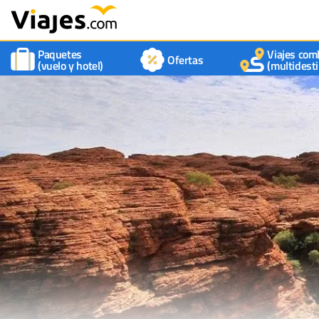
Paquetes
Viajes com
Ofertas
(vuelo y hotel)
(multidesti