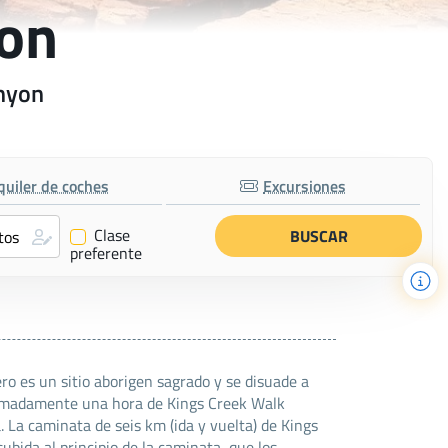
yon
anyon
quiler de coches
Excursiones
Clase
✔
preferente
ro es un sitio aborigen sagrado y se disuade a
roximadamente una hora de Kings Creek Walk
. La caminata de seis km (ida y vuelta) de Kings
bida al principio de la caminata, que los