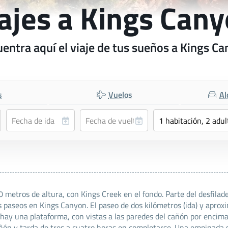
ajes a Kings Can
entra aquí el viaje de tus sueños a Kings C
s
Vuelos
Al
etros de altura, con Kings Creek en el fondo. Parte del desfilade
tres paseos en Kings Canyon. El paseo de dos kilómetros (ida) y ap
eo hay una plataforma, con vistas a las paredes del cañón por encima
ñón y tarda de tres a cuatro horas en completarse. Una empinada su