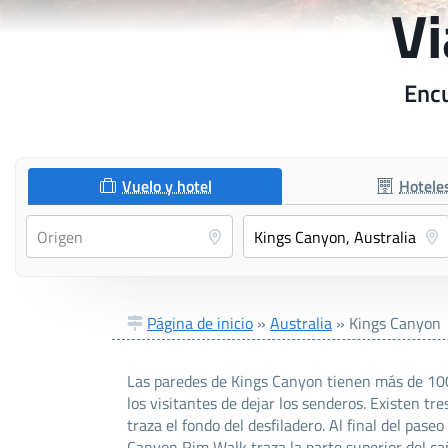
Vi
Encu
Vuelo y hotel
Hotele
Página de inicio
»
Australia
»
Kings Canyon
Las paredes de Kings Canyon tienen más de 100 m
los visitantes de dejar los senderos. Existen 
traza el fondo del desfiladero. Al final del pas
Canyon Rim Walk traza la parte superior del ca