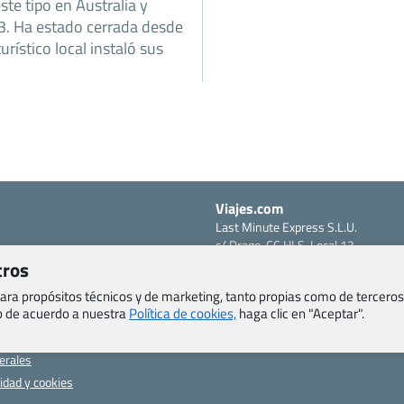
te tipo en Australia y
3. Ha estado cerrada desde
rístico local instaló sus
Viajes.com
Last Minute Express S.L.U.
c/ Drago, CC HLS, Local 13
o, Salud y otras disposiciones
38660 Miraverde – Adeje
tros
Santa Cruz de Tenerife – España
om
 para propósitos técnicos y de marketing, tanto propias como de terceros
CIF: B76740091
eb de acuerdo a nuestra
Política de cookies,
haga clic en "Aceptar".
ncias
Tfno: +34 922-97-17-27
entes
erales
cidad y cookies