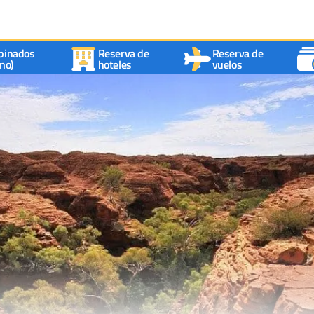
binados
Reserva de
Reserva de
no)
hoteles
vuelos