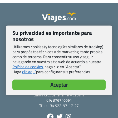
Quienes somos
Contacto
Su privacidad es importante para
Pasaporte, Visado, Salud y otras disposiciones específicas
nosotros
Blog de Viajes.com
Registro de agencias
Utilizamos cookies (y tecnologías similares de tracking)
Preguntas frecuentes
Condiciones generales
para propósitos técnicos y de marketing, tanto propias
Política de privacidad y cookies
Transparencia
como de terceros. Para consentir su uso y seguir
navegando en nuestro sitio web de acuerdo a nuestra
Todas las páginas – sitemap
Política de cookies,
haga clic en "Aceptar".
Haga
clic aquí
para configurar sus preferencias.
Viajes.com
Last Minute Express S.L.U.
Aceptar
c/ Drago, CC HLS, Local 13
38660 Miraverde – Adeje
Santa Cruz de Tenerife – España
CIF: B76740091
Tfno: +34 922-97-17-27