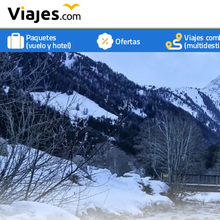
Paquetes
Viajes com
Ofertas
(vuelo y hotel)
(multidesti