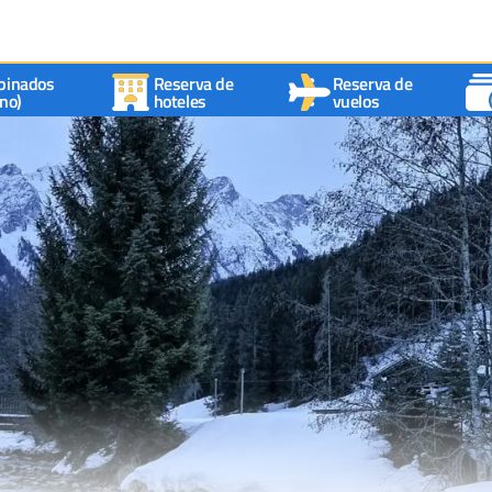
binados
Reserva de
Reserva de
no)
hoteles
vuelos