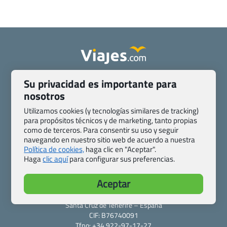
Quienes somos
Contacto
Su privacidad es importante para
Pasaporte, Visado, Salud y otras disposiciones específicas
nosotros
Blog de Viajes.com
Registro de agencias
Utilizamos cookies (y tecnologías similares de tracking)
Preguntas frecuentes
Condiciones generales
para propósitos técnicos y de marketing, tanto propias
como de terceros. Para consentir su uso y seguir
Política de privacidad y cookies
Transparencia
navegando en nuestro sitio web de acuerdo a nuestra
Todas las páginas – sitemap
Política de cookies,
haga clic en "Aceptar".
Haga
clic aquí
para configurar sus preferencias.
Viajes.com
Last Minute Express S.L.U.
Aceptar
c/ Drago, CC HLS, Local 13
38660 Miraverde – Adeje
Santa Cruz de Tenerife – España
CIF: B76740091
Tfno: +34 922-97-17-27