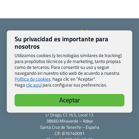
Su privacidad es importante para
nosotros
Quienes somos
Contacto
Utilizamos cookies (y tecnologías similares de tracking)
Pasaporte, Visado, Salud y otras disposiciones específicas
para propósitos técnicos y de marketing, tanto propias
Blog de Viajes.com
Registro de agencias
como de terceros. Para consentir su uso y seguir
navegando en nuestro sitio web de acuerdo a nuestra
Preguntas frecuentes
Condiciones generales
Política de cookies,
haga clic en "Aceptar".
Política de privacidad y cookies
Transparencia
Haga
clic aquí
para configurar sus preferencias.
Todas las páginas – sitemap
Aceptar
Viajes.com
Last Minute Express S.L.U.
c/ Drago, CC HLS, Local 13
38660 Miraverde – Adeje
Santa Cruz de Tenerife – España
CIF: B76740091