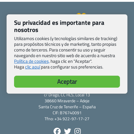
Su privacidad es importante para
nosotros
Quienes somos
Contacto
Utilizamos cookies (y tecnologías similares de tracking)
Pasaporte, Visado, Salud y otras disposiciones específicas
para propósitos técnicos y de marketing, tanto propias
Blog de Viajes.com
Registro de agencias
como de terceros. Para consentir su uso y seguir
Preguntas frecuentes
Condiciones generales
navegando en nuestro sitio web de acuerdo a nuestra
Política de cookies,
haga clic en "Aceptar".
Política de privacidad y cookies
Transparencia
Haga
clic aquí
para configurar sus preferencias.
Todas las páginas – sitemap
Aceptar
Viajes.com
Last Minute Express S.L.U.
c/ Drago, CC HLS, Local 13
38660 Miraverde – Adeje
Santa Cruz de Tenerife – España
CIF: B76740091
Tfno: +34 922-97-17-27