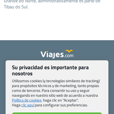
Grande do Norte, administrativamente es parte de
Tibau do Sul.
Su privacidad es importante para
Quienes somos
Contacto
nosotros
Pasaporte, Visado, Salud y otras disposiciones específicas
Blog de Viajes.com
Registro de agencias
Utilizamos cookies (y tecnologías similares de tracking)
Preguntas frecuentes
Condiciones generales
para propósitos técnicos y de marketing, tanto propias
como de terceros. Para consentir su uso y seguir
Política de privacidad y cookies
Transparencia
navegando en nuestro sitio web de acuerdo a nuestra
Todas las páginas – sitemap
Política de cookies,
haga clic en "Aceptar".
Haga
clic aquí
para configurar sus preferencias.
Viajes.com