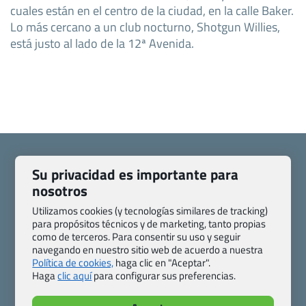
cuales están en el centro de la ciudad, en la calle Baker.
Lo más cercano a un club nocturno, Shotgun Willies,
está justo al lado de la 12ª Avenida.
Su privacidad es importante para
nosotros
Quienes somos
Contacto
Utilizamos cookies (y tecnologías similares de tracking)
Pasaporte, Visado, Salud y otras disposiciones específicas
para propósitos técnicos y de marketing, tanto propias
como de terceros. Para consentir su uso y seguir
Blog de Viajes.com
Registro de agencias
navegando en nuestro sitio web de acuerdo a nuestra
Preguntas frecuentes
Condiciones generales
Política de cookies,
haga clic en "Aceptar".
Política de privacidad y cookies
Transparencia
Haga
clic aquí
para configurar sus preferencias.
Todas las páginas – sitemap