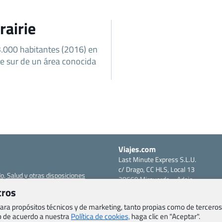
rairie
3.000 habitantes (2016) en
te sur de un área conocida
Viajes.com
Last Minute Express S.L.U.
c/ Drago, CC HLS, Local 13
o, Salud y otras disposiciones
38660 Miraverde – Adeje
Santa Cruz de Tenerife – España
tros
om
CIF: B76740091
 para propósitos técnicos y de marketing, tanto propias como de terceros
ncias
Tfno: +34 922-97-17-27
eb de acuerdo a nuestra
Política de cookies,
haga clic en "Aceptar".
entes