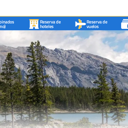
binados
Reserva de
Reserva de
no)
hoteles
vuelos