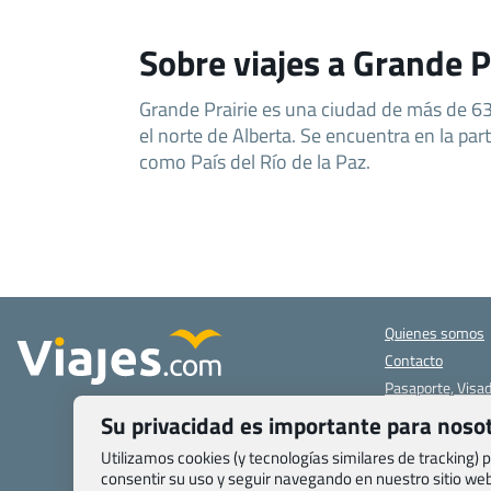
Sobre viajes a Grande P
Grande Prairie es una ciudad de más de 6
el norte de Alberta. Se encuentra en la par
como País del Río de la Paz.
Quienes somos
Contacto
Pasaporte, Visad
específicas
Su privacidad es importante para noso
Blog de Viajes.c
Utilizamos cookies (y tecnologías similares de tracking)
Registro de age
consentir su uso y seguir navegando en nuestro sitio w
Preguntas frecu