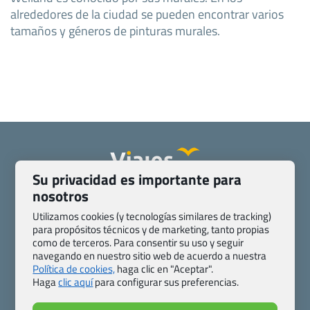
alrededores de la ciudad se pueden encontrar varios
tamaños y géneros de pinturas murales.
Su privacidad es importante para
nosotros
Quienes somos
Contacto
Pasaporte, Visado, Salud y otras disposiciones específicas
Utilizamos cookies (y tecnologías similares de tracking)
Blog de Viajes.com
Registro de agencias
para propósitos técnicos y de marketing, tanto propias
como de terceros. Para consentir su uso y seguir
Preguntas frecuentes
Condiciones generales
navegando en nuestro sitio web de acuerdo a nuestra
Política de privacidad y cookies
Transparencia
Política de cookies,
haga clic en "Aceptar".
Todas las páginas – sitemap
Haga
clic aquí
para configurar sus preferencias.
Viajes.com