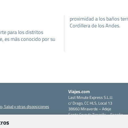
proximidad a los baños ter
Cordillera de los Andes.
te para los distritos
te, es más conocido por su
Viajes.com
Last Minute Express S.L.U.
c/ Drago, CC HLS, Local 13
o, Salud y otras disposiciones
38660 Miraverde – Adeje
Santa Cruz de Tenerife – España
om
CIF: B76740091
tros
ncias
Tfno: +34 922-97-17-27