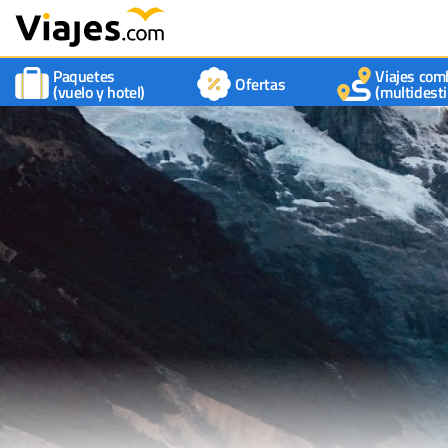
Paquetes
Viajes com
Ofertas
(vuelo y hotel)
(multidesti