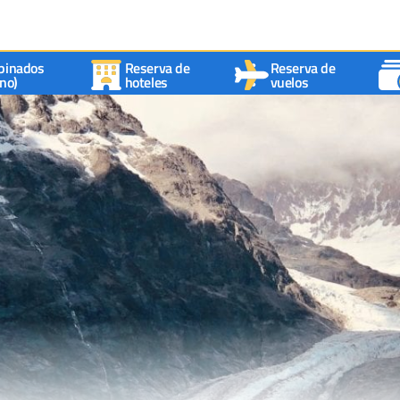
binados
Reserva de
Reserva de
no)
hoteles
vuelos