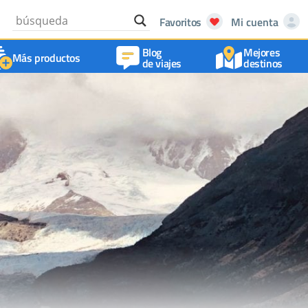
Favoritos
Mi cuenta
Blog
Mejores
Más productos
de viajes
destinos