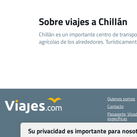
Sobre viajes a Chillán
Chillán es un importante centro de transpor
agrícolas de los alrededores. Turísticamen
Quienes somos
Contacto
Pasaporte, Visad
específicas
Blog de Viajes.c
Su privacidad es importante para noso
Registro de age